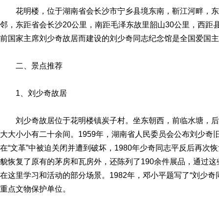
花明楼，位于湖南省会长沙市宁乡县境东南，靳江河畔，
邻，东距省会长沙20公里，南距毛泽东故里韶山30公里，西距
前国家主席刘少奇故居而建设的刘少奇同志纪念馆是全国爱国主
二、景点推荐
1、刘少奇故居
刘少奇故居位于花明楼镇炭子村。坐东朝西，前临水塘，
大大小小有二十余间。1959年，湖南省人民委员会公布刘少奇
在“文革”中被迫关闭并遭到破坏，1980年少奇同志平反后再
貌恢复了原有的茅房和瓦房外，还陈列了190余件展品，通过
在这里学习和活动的部分场景。1982年，邓小平题写了“刘少奇
重点文物保护单位。