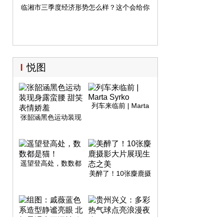
临湘市三季度经济形势怎么样？这个会给你答案...
悦图
列车来临前 | Marta
Syrko
张韶涵黑色运动装现
身露蛮腰 甜笑表情娇
羞
遥望登高处，数数都
是猫！
美醉了！10张麋鹿摄
影大片展现生态之美