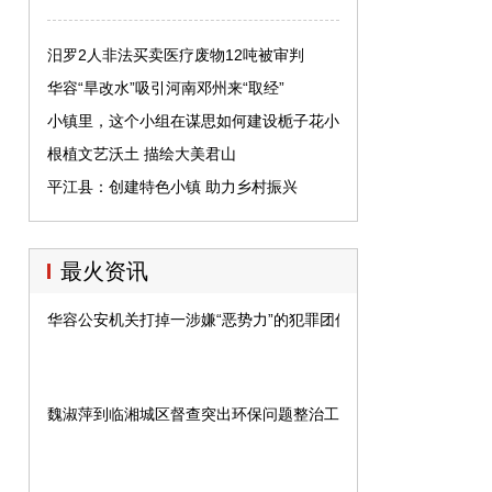
汨罗2人非法买卖医疗废物12吨被审判
华容“旱改水”吸引河南邓州来“取经”
小镇里，这个小组在谋思如何建设栀子花小
镇
根植文艺沃土 描绘大美君山
平江县：创建特色小镇 助力乡村振兴
最火资讯
华容公安机关打掉一涉嫌“恶势力”的犯罪团伙
魏淑萍到临湘城区督查突出环保问题整治工作