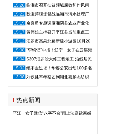
作
15:26
临湘市召开扶贫领域腐败和作风问
题专项整治会
15:22
魏淑萍现场督战临湘市污水处理厂
建设
15:19
余良勇专题调度湘阴县农业产业化
特色小镇创建
15:17
黄伟雄主持召开平江县当前重点工
作安排部署会
15:12
汨罗市高泉北路新建小游园10月26
日对外开放
15:08
“李锦记”中招！辽宁一女子在云溪灌
制假酱油获刑
15:04
S307汨罗段大修工程竣工 沿线居民
出行更加便利了
15:02
绝不走过场！华容公安出动100多名
警力突击扫黄
13:08
刘铁健率考察团到湖北嘉麟杰纺织
品有限公司进行招商考察
热点新闻
平江一女子迷信“八字不合”闹上法庭欲离婚 法院：不准！