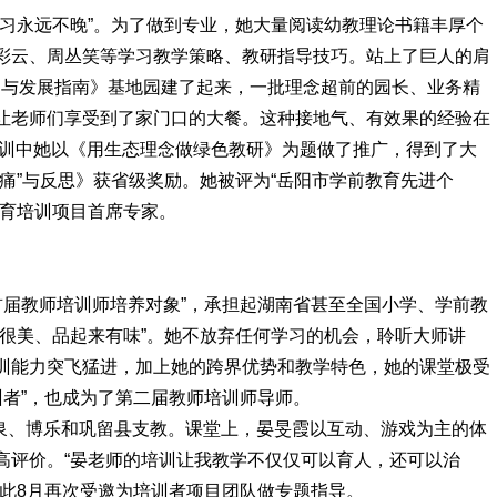
学习永远不晚”。为了做到专业，她大量阅读幼教理论书籍丰厚个
彩云、周丛笑等学习教学策略、教研指导技巧。站上了巨人的肩
习与发展指南》基地园建了起来，一批理念超前的园长、业务精
让老师们享受到了家门口的大餐。这种接地气、有效果的经验在
培训中她以《用生态理念做绿色教研》为题做了推广，得到了大
痛”与反思》获省级奖励。她被评为“岳阳市学前教育先进个
教育培训项目首席专家。
省首届教师培训师培养对象”，承担起湖南省甚至全国小学、学前教
去很美、品起来有味”。她不放弃任何学习的机会，聆听大师讲
训能力突飞猛进，加上她的跨界优势和教学特色，她的课堂极受
训者”，也成为了第二届教师培训师导师。
温泉、博乐和巩留县支教。课堂上，晏旻霞以互动、游戏为主的体
高评价。“晏老师的培训让我教学不仅仅可以育人，还可以治
为此8月再次受邀为培训者项目团队做专题指导。