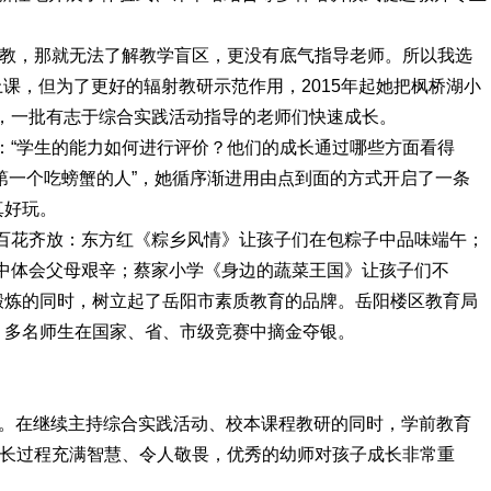
执教，那就无法了解教学盲区，更没有底气指导老师。所以我选
上课，但为了更好的辐射教研示范作用，2015年起她把枫桥湖小
，一批有志于综合实践活动指导的老师们快速成长。
：“学生的能力如何进行评价？他们的成长通过哪些方面看得
“第一个吃螃蟹的人”，她循序渐进用由点到面的方式开启了一条
真好玩。
百花齐放：东方红《粽乡风情》让孩子们在包粽子中品味端午；
中体会父母艰辛；蔡家小学《身边的蔬菜王国》让孩子们不
到锻炼的同时，树立起了岳阳市素质教育的品牌。岳阳楼区教育局
，多名师生在国家、省、市级竞赛中摘金夺银。
界。在继续主持综合实践活动、校本课程教研的同时，学前教育
成长过程充满智慧、令人敬畏，优秀的幼师对孩子成长非常重