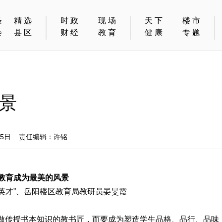
条
精选
时政
现场
天下
楼市
会
县区
财经
教育
健康
专题
景
05日 责任编辑：许铭
教育成为最美的风景
英才”、岳阳楼区教育局教研员晏旻霞
做传授书本知识的教书匠，而要成为塑造学生品格、品行、品味