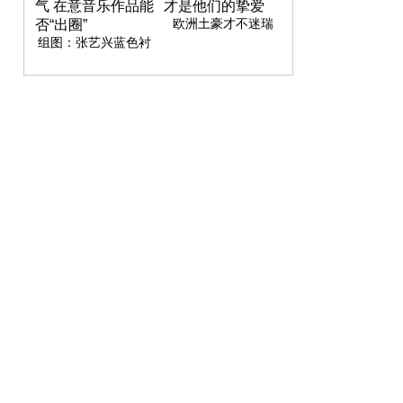
欧洲土豪才不迷瑞
士，这样的小城才是
组图：张艺兴蓝色衬
他们的挚爱
衫造型清新帅气 在意
音乐作品能否“出圈”