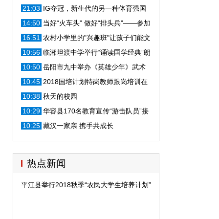
——塔里木大学兴疆固边纪实
21:03
IG夺冠，新生代的另一种体育强国
梦 | 光明网评论员
14:50
当好“火车头” 做好“排头兵”——参加
市直教育体育行政干部培训班体会
16:51
农村小学里的"兴趣班"让孩子们能文
能武
10:56
临湘坦渡中学举行“诵读国学经典”朗
诵比赛
10:50
岳阳市九中举办《英雄少年》武术
操大赛
10:45
2018国培计划特岗教师跟岗培训在
东升小学开班
10:38
秋天的校园
10:29
华容县170名教育宣传“游击队员”接
受正规训练
10:25
藏汉一家亲 携手共成长
热点新闻
平江县举行2018秋季“农民大学生培养计划”开学典礼