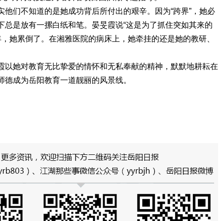
实他们不知道的是她成功背后所付出的艰辛。因为“跨界”，她必
下总是放有一摞白纸和笔。晏旻霞说“这是为了抓住突如其来的
6年，她累倒了。在湘雅医院的病床上，她牵挂的还是她的教研、
霞以她对教育无比挚爱的情怀和无私奉献的精神，默默地耕耘在
师德成为岳阳教育一道靓丽的风景线。