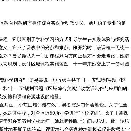
楼区教育局教研室担任综合实践活动教研员。她开始了专业的第
课程，它以区别于学科学习的方式引导学生在实践体验与探究活
意义，它成了课改中的亮点和难点。刚开始时，该课程一无统一
么办？晏旻霞认为一门新课程只有方向正确才不会走弯路，她请
认真规划，设计区域课程实施蓝图。十一年来她交上了一份可圈
育科学研究”，晏旻霞说。她连续主持了“十一五”规划课题《区
》和“十二五”规划课题《区域综合实践活动微课制作与应用的研
态实施和课程资源建设的难题。
，面对面、小范围培训最有效”，晏旻霞深有体会地说。为了让全
她走进学校，对全区近50所小学进行“下校培训”。除了正常视
便于郭兴寄宿制学校老师，她就牺牲晚上时间去培训。近一轮培
创新性地开展了体验式、评审培结合等多种培训模式促进教师专业