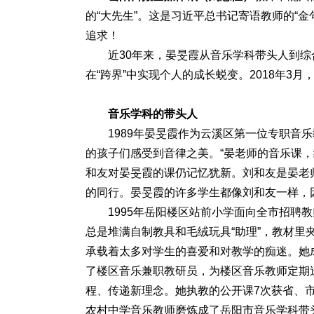
的“大先生”。这是习近平总书记寄语教师的“
追求！
近30年来，晏旻霞从音乐学科带头人到
在“跨界”中实现个人的成长蜕变。2018年3月
音乐学科的带头人
1989年晏旻霞作为云溪区第一位专职音
的孩子们感受到音律之美。“晏老师的音乐课，
和友对晏旻霞的课仍记忆犹新。刘和友是晏老
的同行。晏旻霞的许多学生都像刘和友一样，
1995年岳阳楼区站前小学面向全市招聘
总是堆满自制教具和毛绒玩具“助理”，教材里
承载着太多对学生的喜爱和对教学的痴迷。她成为
了楼区音乐兼职教研员，为楼区音乐教师定期
程、传递新理念。她执教的公开课7次获省、
农村中学音乐教师磨炼成了岳阳市音乐学科带