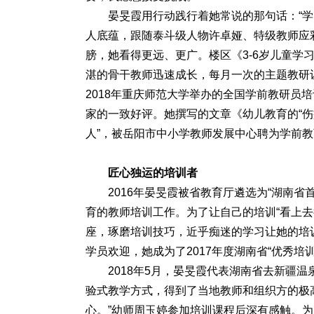
晏旻霞用行动践行着她常说的那句话：“
人底蕴，跟随泰斗级人物许卓娅、特级教师应
膀，她看得更远、更广。楼区《3-6岁儿童学
湛的骨干教师迅速成长，每月一次的主题教研
2018年重庆师范大学举办的全国学前教研员
家的一致好评。她撰写的文章《幼儿教育的“伤
人”，被岳阳市中小学教师发展中心聘为学前
匠心独运的培训者
2016年晏旻霞被省教育厅遴选为“湖南
育的教师培训工作。为了让自己的培训“看上
座，琢磨培训技巧，近乎痴迷的学习让她的培
学员欢迎，她成为了2017年度湖南省“优秀培
2018年5月，晏旻霞代表湖南省去新疆
验式教学方式，得到了当地教师和组织方的极
心。”幼师周玉婷参加培训课程后深有感触。