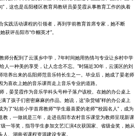
金句”，这也是岳阳楼区教育局教研员晏旻霞从事教育工作的执着
综合实践活动课程的引领者，再到学前教育首席专家，她不断
，她获评岳阳市“巾帼英才”。
乐教师分配到了云溪乡中学，7年时间她用热情与专业让乡村中学
给人一种美的享受，让人念念不忘。”时隔近30年，云溪区的刘
师培养出来的岳阳师范音乐特长生之一。毕业后，她成了晏老师
因为喜欢上她的音乐课而走上音乐专业的道路。
教师，晏旻霞作为音乐学科头号种子落户该校。在她的办公桌上
夹满了孩子们密密麻麻的作品。她说，这“杂货铺”样的办公桌上
了“站前小学首席教师”“学生最喜爱的老师”“校园名人”，成为
送教，一做就是三年，走进岳阳市农村音乐课堂为教师呈现新课
市级一等奖，指导学生参加文艺汇演4次获国家、省级金奖，她从
头人、湖南省课程资源建设专家。