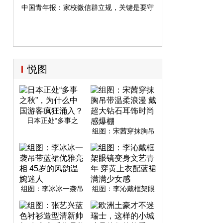
中国青年报：家校微信群立规，关键是要守住本分
悦图
日本正处“多事之
秋”，为什么中国游客
组图：宋茜穿抹胸吊
疯狂涌入？
带温柔浪漫 戴超大钻
石耳饰时尚感爆棚
组图：李冰冰一袭吊
组图：李沁戴框架眼
带蓝裙优雅亮相 45岁
镜变身文艺青年 穿黄
的风韵温婉迷人
上衣配蓝裙满满少女
感