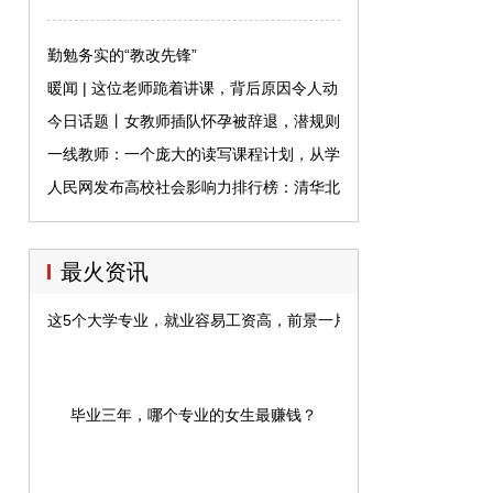
勤勉务实的“教改先锋”
暖闻 | 这位老师跪着讲课，背后原因令人动
容
今日话题丨女教师插队怀孕被辞退，潜规则
是怎样变明规则的
一线教师：一个庞大的读写课程计划，从学
生需求出发
人民网发布高校社会影响力排行榜：清华北
大浙大位居前三
最火资讯
这5个大学专业，就业容易工资高，前景一片大好！
毕业三年，哪个专业的女生最赚钱？