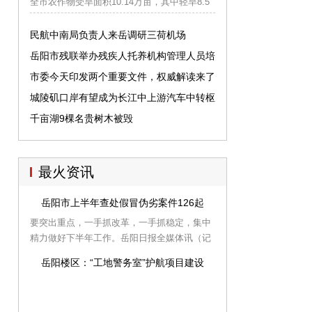
全市农作物受旱面积10.14万亩，其中轻旱8.5
万亩、重旱1.64万亩。7月以来，我市持续出现
晴热高温天气，全市各地发生不同程度旱情。
民航中南局负责人来岳调研三荷机场
连日来，各地把保障旱区群众饮水安全作为抗
岳阳市残联举办残疾人托养机构管理人员培
旱的首要任务，摸清群众饮水困难情况，落实
训班
市委今天印发两个重要文件，权威解读来了
解困措施，及时组织动员机关、工矿企业、武
警消防和抗旱服务队为群众送水，坚决杜绝因
城陵矶口岸有望成为长江中上游汽车中转枢
干旱缺水或饮用不卫生的水而危及群众生命安
纽港
千亩湖9棵名贵树木被毁
全的事件发生。
最火资讯
岳阳市上半年查处假冒伪劣案件126起
要突出重点，一手抓改革，一手抓稳定，集中
精力做好下半年工作。岳阳日报全媒体讯（记
者陈丽虹）8月7日，湖南省工商局消保处处长
岳阳楼区：“工地警务室”护航项目建设
刘学如、省消委秘书长吴卫等一行来岳开展消
费维权有关工作调研及座谈会，旨在进一步了
解和促进我市基层费维权工作，掌握基层消费