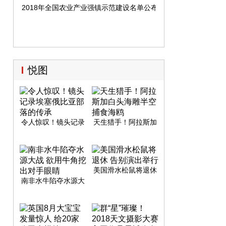
维权动态。在听取岳阳市局及各直属分局相关
2018年全国农业产业强镇示范建设名单公布
工作汇报及意见建议后，省消保处和省消委领
导肯定了岳阳在消费维权上做出的努力和获得
的成效，指出要进一步统一思想，提高认识，
做好新时期消费维权工作。
悦图
令人惊叹！镜头记录
天生猎手！阿拉斯加
埃塞俄比亚部落的传
白头海雕半空捕食海
承
鸥
美国滑水松鼠将退休
告别演出举行
南非水牛陷夺水源大
战 欲用牛角挖出对手
眼睛