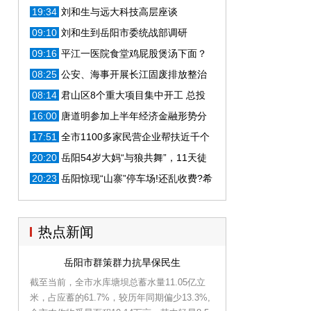
19:34
刘和生与远大科技高层座谈
09:10
刘和生到岳阳市委统战部调研
09:16
平江一医院食堂鸡屁股煲汤下面？
真相是...
08:25
公安、海事开展长江固废排放整治
专项行动
08:14
君山区8个重大项目集中开工 总投
资近15亿元
16:00
唐道明参加上半年经济金融形势分
析会
17:51
全市1100多家民营企业帮扶近千个
乡村，实施项目1400多个
20:20
岳阳54岁大妈“与狼共舞”，11天徒
步穿越100多条冰河，将继续挑战世界最
20:23
岳阳惊现“山寨”停车场!还乱收费?希
难……
望相关部门能管管！
热点新闻
岳阳市群策群力抗旱保民生
截至当前，全市水库塘坝总蓄水量11.05亿立
米，占应蓄的61.7%，较历年同期偏少13.3%,