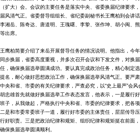
（扩大）会。会议的主要任务是落实中央、省委换届纪律要求，
届风清气正。省委督导组组长、省纪委副秘书长王鹰柏到会讲话
李湘岳、陈奇达、唐道明、王瑰曙、李挚、张作坤、胡小闽、熊
等出席。
王鹰柏简要介绍了来岳开展督导任务的情况说明。他指出，今年
同步换届，省委高度重视，并多次召开会议和下发文件，对换届
任，确保换届选举圆满成功。要认真完成政治任务，精心制定选
提名，耐心做好思想政治工作，确保换届选举风清气正。要严肃
中央和省、市委的有关纪律要求，严查必究，以“史上最严”会
胡忠雄首先就做好换届选举工作表态发言，他表示，一是履行好
班子，从我做起，严格执行中央和省、市委的纪律要求，把各项
二是和市委常委班子一道，履行好市委的主体责任，层层传导压
行好职责。三是把政治纪律和规矩、组织纪律和规矩挺在前面，
确保换届选举圆满顺利。