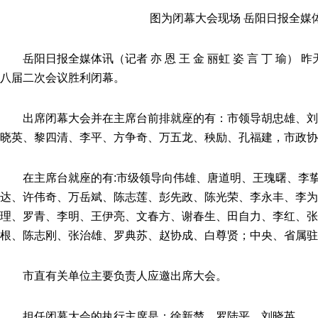
图为闭幕大会现场
岳阳日报全媒
岳阳日报全媒体讯（记者 亦 恩 王 金 丽虹 姿 言 丁 瑜
八届二次会议胜利闭幕。
出席闭幕大会并在主席台前排就座的有：市领导胡忠雄、
晓英、黎四清、李平、方争奇、万五龙、秧励、孔福建，市政协
在主席台就座的有:市级领导向伟雄、唐道明、王瑰曙、李
达、许伟奇、万岳斌、陈志莲、彭先政、陈光荣、李永丰、李为
理、罗青、李明、王伊亮、文春方、谢春生、田自力、李红、张
根、陈志刚、张治雄、罗典苏、赵协成、白尊贤；中央、省属驻
市直有关单位主要负责人应邀出席大会。
担任闭幕大会的执行主席是：徐新楚、罗陆平、刘晓英。