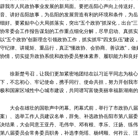
辟我市人民政协事业发展的新局面。要把岳阳心声向上传送好。
音、讲好岳阳故事，为岳阳的发展营造有利的环境和条件，为岳
细好。要紧贴中心大局抓落实，突出“五个政协”抓深化，出台“
协常委会工作报告谋划的工作重点细化分解，尽早启动、真抓实
以“五个政协”创新理念引领政协工作，抓实抓牢“四支队伍”建
守纪律、讲规矩、重品行，真正“懂政协、会协商、善议政”，
协情，切实提升政协系统和政协委员整体素养、履职能力和良好
徐新楚号召，让我们更加紧密地团结在以习近平同志为核
下，不忘初心、牢记使命，携手同行、使命共担，努力开创我市
极和国家区域性中心城市建设，共同谱写富饶美丽幸福新湖南的
大会在雄壮的国歌声中闭幕。闭幕式前，举行了市政协八
案）、选举工作人员建议名单，辞免、补选政协岳阳市第八届委
决结果，大会同意王亚丹、毛伟华、邓有根、李乐、汪扬、练伟
第八届委员会常务委员职务，补选李尧瑶、杨锜顺、何祚云、汪