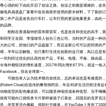
尊心强的松下由此开启了创业之路。创业之初都是艰难的，改良
被电风扇底盘厂家看中改良插座所使用的胶木材料，下了新的订
第二件产品是改良自行车灯，让车灯照的更远电量更多，由此一
的品牌。
刚刚在香港敲钟的雷布斯雷军，也是改良和优化的高手，
和同学王全国、李儒雄等人创办三色公司。当时的产品是一种仿
大的公司，把他们的产品盗版了，而且这家公司可以把同类的产
艰，半年以后解散。但只要盯住优化创新的这只猪，风口总是有的
一些列经过优化的比高性价产品，手机、电视、平板、路由器…
令海外都惊讶的增长速度，2017年同比增长67.5%，就这一
Facebook，排名全球第一。
可能也有人认为技术模仿加优化，总的来说也是有难度的，
(Robert Cloak)在祖传的餐馆倒闭后，年近40岁生活仍然
动物造型的彩色橡皮筋，可以随意伸缩捏成各种造型、当手镯佩
就有可能向口袋怪兽卡片那样被孩子们喜欢，回国后的克罗克注册了S
造，使其更适合佩戴。借助社交媒体，在YouTube上发布了200