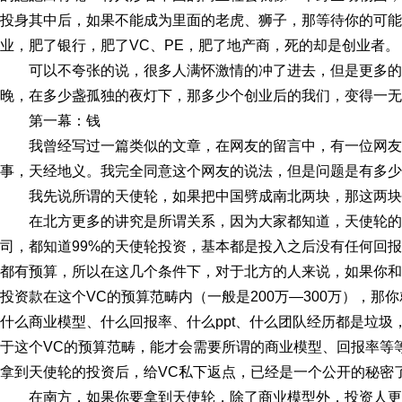
投身其中后，如果不能成为里面的老虎、狮子，那等待你的可能
业，肥了银行，肥了VC、PE，肥了地产商，死的却是创业者。
可以不夸张的说，很多人满怀激情的冲了进去，但是更多
晚，在多少盏孤独的夜灯下，那多少个创业后的我们，变得一无
第一幕：钱
我曾经写过一篇类似的文章，在网友的留言中，有一位网
事，天经地义。我完全同意这个网友的说法，但是问题是有多少
我先说所谓的天使轮，如果把中国劈成南北两块，那这两块
在北方更多的讲究是所谓关系，因为大家都知道，天使轮
司，都知道99%的天使轮投资，基本都是投入之后没有任何回
都有预算，所以在这几个条件下，对于北方的人来说，如果你和
投资款在这个VC的预算范畴内（一般是200万—300万），
什么商业模型、什么回报率、什么ppt、什么团队经历都是垃
于这个VC的预算范畴，能才会需要所谓的商业模型、回报率等
拿到天使轮的投资后，给VC私下返点，已经是一个公开的秘密了
在南方，如果你要拿到天使轮，除了商业模型外，投资人更