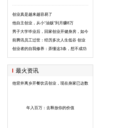
创业真是越来越容易了
他自主创业，从小“油贩”到月赚8万
男子大学毕业后，回家创业开健身房，如今
年入百万
前腾讯员工过世：经历多次人生低谷 创业
真心很苦
创业者的自我修养：弄懂这3条，想不成功
都难
最火资讯
他背井离乡开餐饮店创业，现在身家已达数十亿
年入百万：去释放你的价值