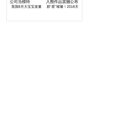
英国8月大宝宝发量
群“星”璀璨！2018天
惊人 给20家公司当模
文摄影大赛入围作品
特
震撼公布