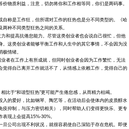
等价物质利益，注意，切勿将你和工作相等同，你们是两码事。
或自称是工作狂，但所谓对工作的狂热也是分不同类型的。《哈
及两种不同类型狂热之间的关系。
注意力和提高抗倦怠能力。尽管这类创业者也会说自己很忙，但他
身。这类创业者能够平衡工作和人生中的其它事情，不会因为没
消极情绪。
使创业者在工作上有所成就，但同时创业者会因为工作繁忙，无法
会觉得自己离开工作就活不了，从情感上依赖工作，觉得自己的
，相比于“和谐型狂热”更可能产生倦怠感，从而精力枯竭。
投入的爱好
，比如钢琴、陶艺等，在活动后会使体内的皮质醇水
免疫抑制，与压力密切相关），同时帮助人们变得更快乐、更专
现上会提高15%-30%。
一旦公司出现不利状况，就很容易使自己深陷于存在危机。即便