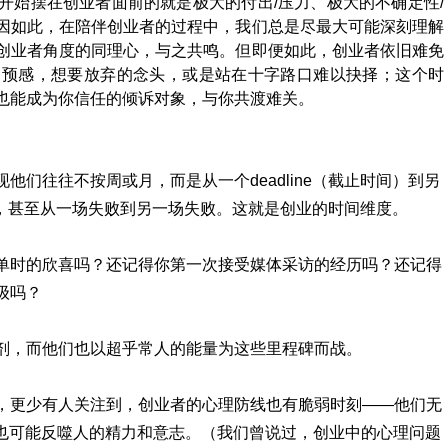
开始摆在创业者面前的就是极大的付出/压力、极大的不确定性/
因如此，在陪伴创业者的过程中，我们总是尽最大可能深刻理解
创业者角度的同理心，与之共鸣。但即便如此，创业者依旧难免
的预感，想要放弃的念头，或是站在十字路口难以抉择；这个时
也能成为你信任的倾诉对象，与你共渡难关。
们往往不按周或月，而是从一个deadline（截止时间）到另
发布，甚至从一场失败到另一场失败。这就是创业的时间维度。
单时的欣喜吗？还记得你第一次接受媒体采访的经历吗？还记得
级吗？
剂，而他们也以超乎常人的能量为这些里程碑而战。
，更少有人关注到，创业者的心理防线也有脆弱时刻——他们无
脑也可能反噬人的精力和意志。（我们曾说过，创业中的心理问题