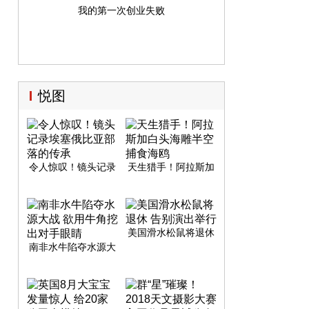
我的第一次创业失败
悦图
令人惊叹！镜头记录
天生猎手！阿拉斯加
埃塞俄比亚部落的传
白头海雕半空捕食海
承
鸥
美国滑水松鼠将退休
告别演出举行
南非水牛陷夺水源大
战 欲用牛角挖出对手
眼睛