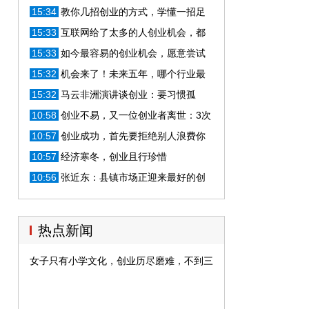
月关闭，创业教训值得一看
15:34
教你几招创业的方式，学懂一招足
够让你财富自由
15:33
互联网给了太多的人创业机会，都
是一个人能够操作的
15:33
如今最容易的创业机会，愿意尝试
的人，让你秒变赚钱高手
15:32
机会来了！未来五年，哪个行业最
值得创业？抓住时机，不得不看！
15:32
马云非洲演讲谈创业：要习惯孤
独，孤独时用左手温暖右手
10:58
创业不易，又一位创业者离世：3次
创业未成功，纵身跳下22层楼
10:57
创业成功，首先要拒绝别人浪费你
的时间
10:57
经济寒冬，创业且行珍惜
10:56
张近东：县镇市场正迎来最好的创
业时期
热点新闻
女子只有小学文化，创业历尽磨难，不到三年时间销售额超600万