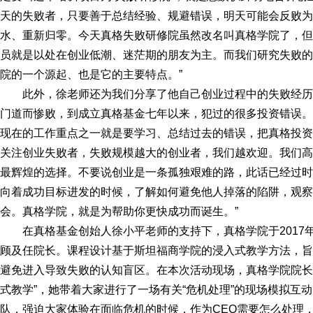
天的失败者，只要善于总结经验、规避错误，明天可能会反败为
水、重新归零。今天真格失败研修院虽然改名叫真格学院了，但
员就是以处在创业低潮、迷茫期的朋友为主。而我们研究失败的
院的一个源起、也是它的主要特点。”
此外，徐老师还为我们分享了他自己创业过程中的失败经历
门道而惨败，到成立真格基金七年以来，犯过的很多投资错误。
现在的工作重点之一就是要学习、总结过去的错误，把真格投资
关注创业失败者，失败规模越大的创业者，我们越欢迎。我们高
最辉煌的选择。不要说创业是一条孤独艰难的路，此话已经过时
向着成功目标进发的时候，了解如何避免他人掉落的陷阱，观察
会。真格学院，就是为帮助你更快成功而诞生。”
在真格基金创始人徐小平老师的支持下，真格学院于2017
顾及任院长。课程设计基于斯坦福商学院的浸入式教学方法，旨
避免进入导致失败的认知盲区。在本次活动现场，真格学院院长
式教学”，她带着大家进行了一场有关“危机处理”的现场模拟互
队，强迫大家体验在面临危机的时候，作为CEO需要怎么处理