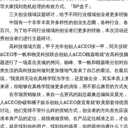
导大家找到危机处理的有效方式。『BP盒子』
三大创业领域议题研讨，给予不同行业领域创业者更多经验
中国有一个非常丰富并多样性的创业生态圈，各种行业、
百川。为了给不同行业领域的创业者们更多的经验，本次活动还
秀创业者们进行主题研讨。
高科技领域方面，甲子光年创始人&CEO张一甲，同天仪研
&CEO李一帆和物灵科技联合创始人&CEO顾嘉唯就“在高科技
题进行了一场直击灵魂的拷问。杨峰、李一帆和顾嘉唯分别对自
类生活的高科技如何做到更加接地气发表了自己的看法。在最后
说，“我觉得无论在真格学院当学生，还是做企业，其实本质上
来讲，你能够在真格学院做更多的演练，用不那么痛苦的方式失
在市场营销板块，来自一点资讯的副总裁兼总编辑吴晨光，
人&CEO孙硕和橘子娱乐创始人&CEO唐宜青就“欧美那套传统
讨论。他们觉得不管什么样的营销方式，创业者的方向首先应该
准本身产品的定位，就很难做营销。在产品定位精准之后，才会
式，就是找到你的用户，找到你的场景，你想跟他沟通什么？总