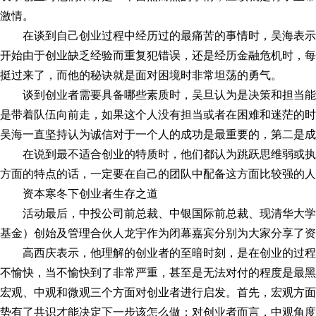
激情。
在谈到自己创业过程中经历过的最痛苦的事情时，吴海表
开始由于创业缺乏经验而重复犯错误，还是经历金融危机时，每
挺过来了，而他的秘诀就是面对困境时非常坦荡的勇气。
谈到创业者需要具备哪些素质时，吴旦认为是决策和担当能
是带着队伍向前走，如果这个人没有担当或者在困难和迷茫的时
吴海一直坚持认为诚信对于一个人的成功是最重要的，第二是成
在说到最不适合创业的特质时，他们都认为跳跃思维弱或
方面的特点的话，一定要在自己的团队中配备这方面比较强的人
资本寒冬下创业者生存之道
活动最后，中投公司前总裁、中银国际前总裁、现清华大学
基金）创始及管理合伙人龙宇作为闭幕嘉宾分别为大家分享了资
高西庆表示，他理解的创业者的至暗时刻，是在创业的过
不愉快，当不愉快到了非常严重，甚至是无法对付的程度是最黑
宏观、中观和微观三个方面对创业者进行启发。首先，宏观方面
势有了共识才能决定下一步该怎么做；对创业者而言，中观角度