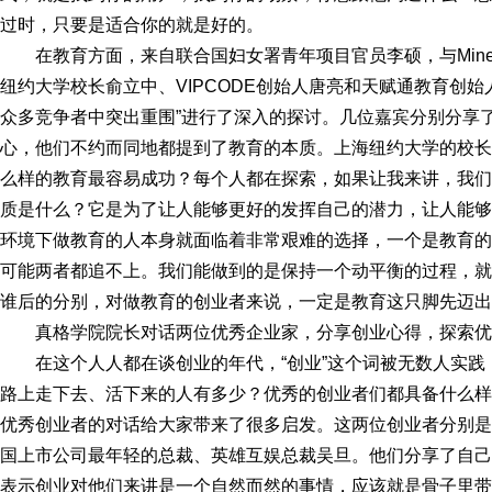
过时，只要是适合你的就是好的。
在教育方面，来自联合国妇女署青年项目官员李硕，与Min
纽约大学校长俞立中、VIPCODE创始人唐亮和天赋通教育创
众多竞争者中突出重围”进行了深入的探讨。几位嘉宾分别分享
心，他们不约而同地都提到了教育的本质。上海纽约大学的校长
么样的教育最容易成功？每个人都在探索，如果让我来讲，我们
质是什么？它是为了让人能够更好的发挥自己的潜力，让人能够
环境下做教育的人本身就面临着非常艰难的选择，一个是教育的
可能两者都追不上。我们能做到的是保持一个动平衡的过程，就
谁后的分别，对做教育的创业者来说，一定是教育这只脚先迈出
真格学院院长对话两位优秀企业家，分享创业心得，探索优
在这个人人都在谈创业的年代，“创业”这个词被无数人实
路上走下去、活下来的人有多少？优秀的创业者们都具备什么样
优秀创业者的对话给大家带来了很多启发。这两位创业者分别是
国上市公司最年轻的总裁、英雄互娱总裁吴旦。他们分享了自己
表示创业对他们来讲是一个自然而然的事情，应该就是骨子里带