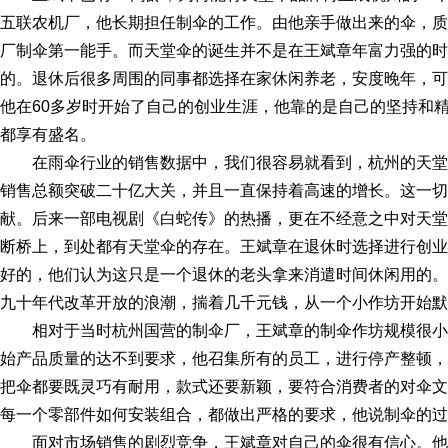
五联农机厂，他长期担任制伞的工作。由他亲手做出来的伞，质
厂制伞第一能手。而天堂伞的诞生并不是在王斌章年富力强的时
的。退休后很多周围的同事都选择在家休闲养老，安度晚年，可
他在60多岁时开始了自己的创业生涯，他靠的是自己的坚持和
都享有盛名。
在雨伞行业的销售数据中，我们很容易就看到，杭州的天堂
销售总额突破二十亿大关，并且一直保持着高速的增长。这一切
献。后来一部电视剧《白蛇传》的热播，更在不经意之中对天堂
断桥上，到处都有天堂伞的存在。王斌章在退休时选择进行创业
好的，他们认为这只是一个退休的老头拿来消遣时间休闲用的。
九十年代改革开放的浪潮，揣着几千元钱，从一个小作坊开始默
相对于当时杭州国营的制伞厂，王斌章的制伞作坊规模很
始产品质量的达不到要求，他召集所有的员工，进行停产整顿，
把伞都要既灵巧有耐用，款式还要新颖，要符合消费者的对伞文
每一个零部件如何安装组合，都做出严格的要求，他说制伞的过
面对市场销售的剧烈竞争，王斌章对自己的伞很有信心。