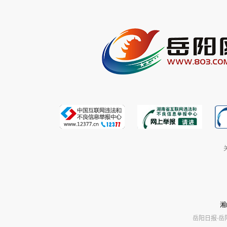
湘
岳阳日报·岳