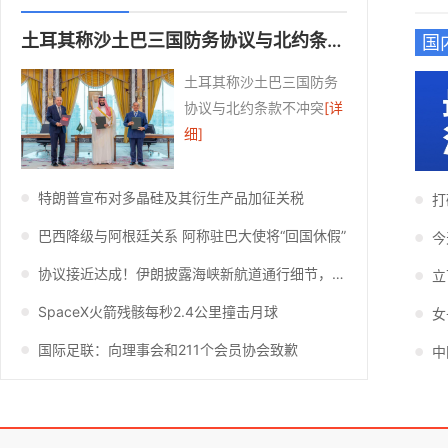
土耳其称沙土巴三国防务协议与北约条款不冲突
国
土耳其称沙土巴三国防务
协议与北约条款不冲突
[详
细]
特朗普宣布对多晶硅及其衍生产品加征关税
打
巴西降级与阿根廷关系 阿称驻巴大使将“回国休假”
今
协议接近达成！伊朗披露海峡新航道通行细节，美方再提“倒计时”
立
SpaceX火箭残骸每秒2.4公里撞击月球
国际足联：向理事会和211个会员协会致歉
中