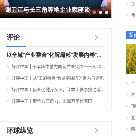
工
谢卫江与长三角等地企业家座谈
岳
湖
评论
以全域“产业整合”化解局部“发展内卷”丨湖南经济微观察①
好评中国 | 于承压中蓄力向新质处突围——从2026年半年经济数据看湖南高质量发展底气
好评中国丨从“王的猜想”看湖南经济的定力与远见
一
好评中国丨借全民健身东风，让本土赛事撬动消费新增长
好评中国丨聚侨心汇侨力，山海万里皆家国
“
湖
环球纵览