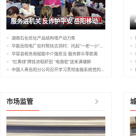
服务进机关 反诈护平安 岳阳移动城区分公司走进岳阳楼区卫健局开展集团服务日暨反诈宣传活动
湖南石化优化产品结构增产动力焦
华能岳阳电厂驻村帮扶古洞村：托起“一老一小”稳稳的幸福
华容县税务局赋能中介强担当 服务群众零距离
“红黄绿”牌挂进稻虾田 “电骆驼”送来满塘鲜
中国人寿岳阳分公司召开学习贯彻金融系统党的建设工作会议精神暨2026年半年工作会
市场监管