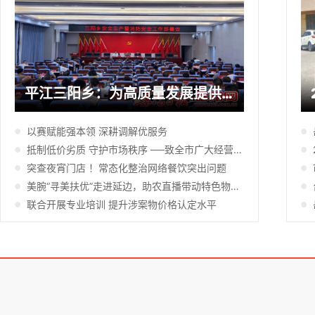
平江三阳乡：为高质量发展提供坚实安全保障
以赛赋能强本领 深耕调解优服务
抵制低价劣质 守护市场秩序 ──致全市广大经营主体的倡议书
突查夜宵门店 ！常态化整治网络餐饮突出问题
美腕“寻美扶优”走进延边，助农直播带动特色物产热销
联合开展专业培训 提升涉案物价格认定水平