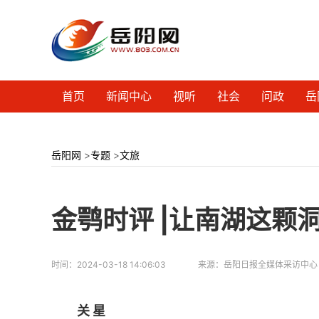
首页
新闻中心
视听
社会
问政
岳
岳阳网
>
专题
>
文旅
金鹗时评 |让南湖这颗
时间：
2024-03-18 14:06:03
来源：
岳阳日报全媒体采访中心
关 星