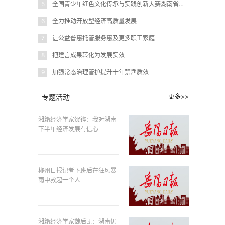
5
全国青少年红色文化传承与实践创新大赛湖南省赛在岳阳圆满闭幕
6
全力推动开放型经济高质量发展
7
让公益普惠托管服务惠及更多职工家庭
8
把建言成果转化为发展实效
9
加强常态治理管护提升十年禁渔质效
专题活动
更多>>
湘籍经济学家贺铿：我对湖南
下半年经济发展有信心
郴州日报记者下班后在狂风暴
雨中救起一个人
湘籍经济学家魏后凯：湖南仍