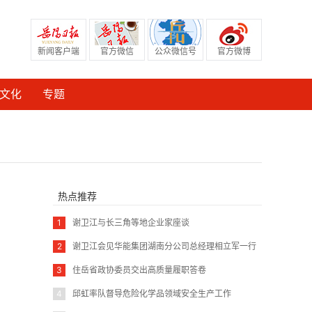
新闻客户端
官方微信
公众微信号
官方微博
文化
专题
热点推荐
1
谢卫江与长三角等地企业家座谈
2
谢卫江会见华能集团湖南分公司总经理相立军一行
3
住岳省政协委员交出高质量履职答卷
4
邱虹率队督导危险化学品领域安全生产工作