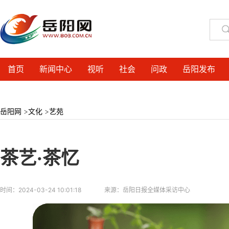
首页
新闻中心
视听
社会
问政
岳阳发布
岳阳网
>
文化
>
艺苑
茶艺·茶忆
时间：
2024-03-24 10:01:18
来源：
岳阳日报全媒体采访中心