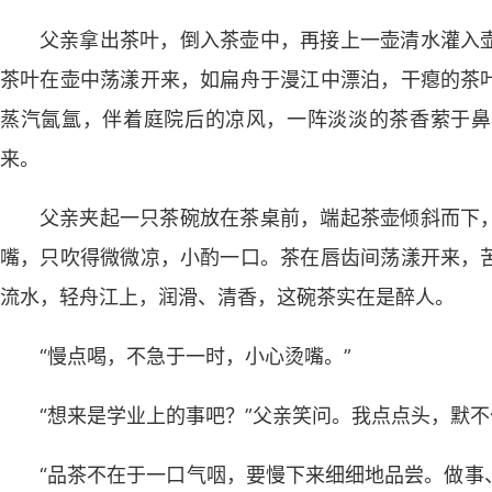
父亲拿出茶叶，倒入茶壶中，再接上一壶清水灌入
茶叶在壶中荡漾开来，如扁舟于漫江中漂泊，干瘪的茶
蒸汽氤氲，伴着庭院后的凉风，一阵淡淡的茶香萦于鼻
来。
父亲夹起一只茶碗放在茶桌前，端起茶壶倾斜而下
嘴，只吹得微微凉，小酌一口。茶在唇齿间荡漾开来，
流水，轻舟江上，润滑、清香，这碗茶实在是醉人。
“慢点喝，不急于一时，小心烫嘴。”
“想来是学业上的事吧？”父亲笑问。我点点头，默
“品茶不在于一口气咽，要慢下来细细地品尝。做事