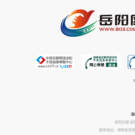
湘
岳阳日报·岳
联系地址：湖南省岳阳市岳