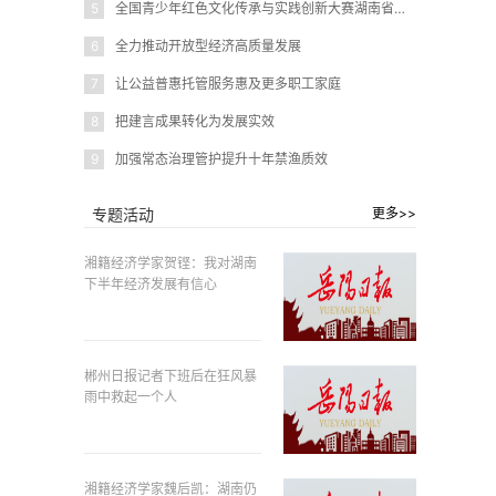
5
全国青少年红色文化传承与实践创新大赛湖南省赛在岳阳圆满闭幕
6
全力推动开放型经济高质量发展
7
让公益普惠托管服务惠及更多职工家庭
8
把建言成果转化为发展实效
9
加强常态治理管护提升十年禁渔质效
专题活动
更多>>
湘籍经济学家贺铿：我对湖南
下半年经济发展有信心
郴州日报记者下班后在狂风暴
雨中救起一个人
湘籍经济学家魏后凯：湖南仍