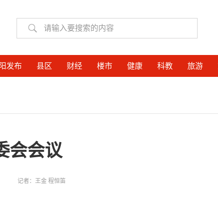
阳发布
县区
财经
楼市
健康
科教
旅游
委会会议
记者：
王金 程恒笛