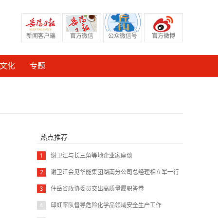
新闻客户端
官方微信
公众微信号
官方微博
文化
专题
热点推荐
1
谢卫江与长三角等地企业家座谈
2
谢卫江会见华能集团湖南分公司总经理相立军一行
3
住岳省政协委员交出高质量履职答卷
4
邱虹率队督导危险化学品领域安全生产工作