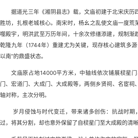
据道光三年《湘阴县志》载，文庙初建于北宋庆历
胜坊，扎根老城核心。南宋时，杨幺之乱使文庙一度荒
噬殿宇，明洪武至万历年间，十余次修缮添建，规制渐
乾隆九年（1744年）重建尤为关键，现存核心建筑多
以南”的鼎盛状态。
文庙原占地14000平方米，中轴线依次铺展棂星
门、宏道门、大成门、大成殿等，两侧乡贤祠、名宦祠
轴对称，主次分明。
岁月侵蚀与时代变迁，带来诸多创伤：抗战时期，
过，将其分割，却也意外保留了自棂星门至大成殿的清