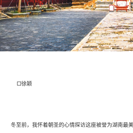
□徐颖
冬至前，我怀着朝圣的心情探访这座被誉为湖南最