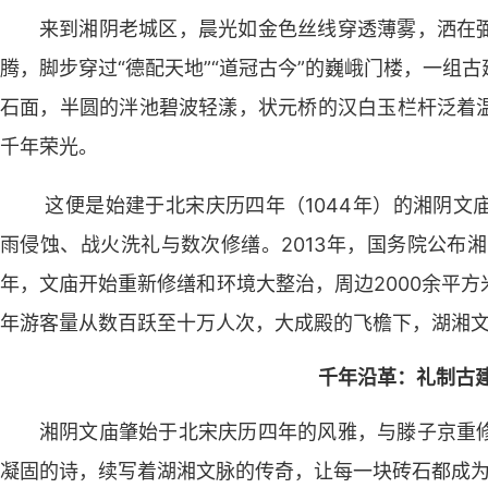
来到湘阴老城区，晨光如金色丝线穿透薄雾，洒在
腾，脚步穿过“德配天地”“道冠古今”的巍峨门楼，一组
石面，半圆的泮池碧波轻漾，状元桥的汉白玉栏杆泛着
千年荣光。
这便是始建于北宋庆历四年（1044年）的湘阴文
雨侵蚀、战火洗礼与数次修缮。2013年，国务院公布湘
年，文庙开始重新修缮和环境大整治，周边2000余平
年游客量从数百跃至十万人次，大成殿的飞檐下，湖湘文
千年沿革：礼制古
湘阴文庙肇始于北宋庆历四年的风雅，与滕子京重
凝固的诗，续写着湖湘文脉的传奇，让每一块砖石都成