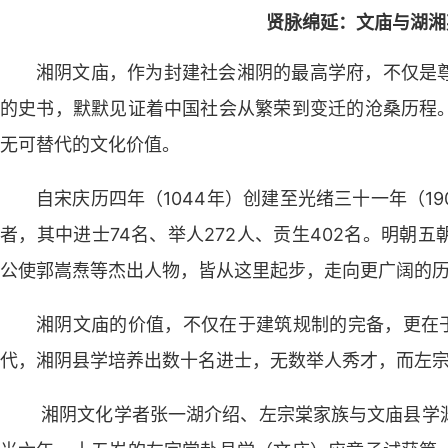
贤脉绵延：文庙与湖湘
湘阴文庙，作为封建社会湘阴的最高学府，不仅是
的史书，默默见证着中国社会从繁荣到变迁的沧桑历程
无可替代的文化价值。
自宋庆历四年（1044年）创建至光绪三十一年（19
者，其中进士74名、举人272人、贡生402名。明朝
公使郭嵩焘等杰出人物，皆从这里起步，走向更广阔的
湘阴文庙的价值，不仅在于建筑规制的完备，更在于
代，湘阴县学培养出数十名进士，无数举人秀才，而左
湘阴文化学者张一湖介绍、左宗棠家族与文庙县学