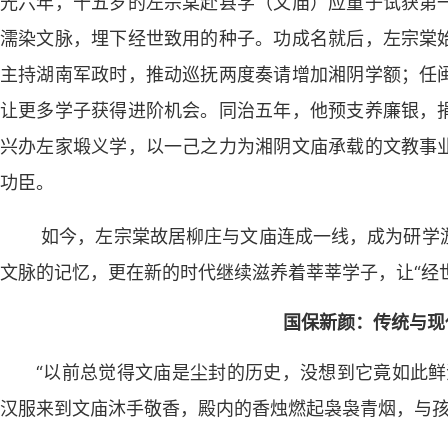
光六年，十五岁的左宗棠赴县学（文庙）应童子试获第
濡染文脉，埋下经世致用的种子。功成名就后，左宗棠
主持湖南军政时，推动巡抚两度奏请增加湘阴学额；任
让更多学子获得进阶机会。同治五年，他预支养廉银，
兴办左家塅义学，以一己之力为湘阴文庙承载的文教事
功臣。
如今，左宗棠故居柳庄与文庙连成一线，成为研学
文脉的记忆，更在新的时代继续滋养着莘莘学子，让“经
国保新颜：传统与现
“以前总觉得文庙是尘封的历史，没想到它竟如此鲜
汉服来到文庙沐手敬香，殿内的香烛燃起袅袅青烟，与