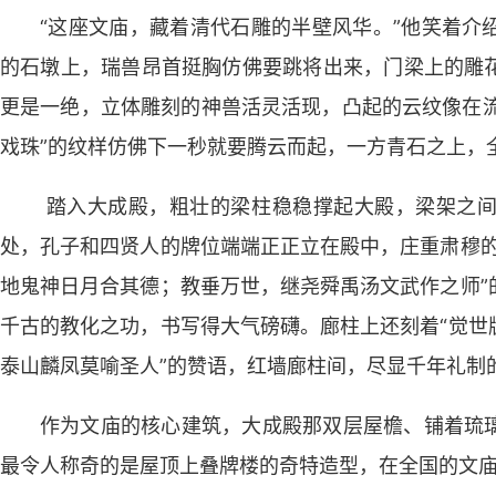
“这座文庙，藏着清代石雕的半壁风华。”他笑着介
的石墩上，瑞兽昂首挺胸仿佛要跳将出来，门梁上的雕
更是一绝，立体雕刻的神兽活灵活现，凸起的云纹像在流
戏珠”的纹样仿佛下一秒就要腾云而起，一方青石之上，
踏入大成殿，粗壮的梁柱稳稳撑起大殿，梁架之间
处，孔子和四贤人的牌位端端正正立在殿中，庄重肃穆的
地鬼神日月合其德；教垂万世，继尧舜禹汤文武作之师”
千古的教化之功，书写得大气磅礴。廊柱上还刻着“觉世
泰山麟凤莫喻圣人”的赞语，红墙廊柱间，尽显千年礼制
作为文庙的核心建筑，大成殿那双层屋檐、铺着琉
最令人称奇的是屋顶上叠牌楼的奇特造型，在全国的文