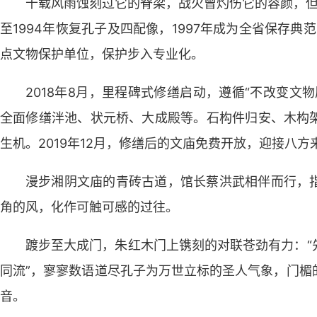
千载风雨蚀刻过它的脊梁，战火曾灼伤它的容颜，但保
至1994年恢复孔子及四配像，1997年成为全省保存典
点文物保护单位，保护步入专业化。
2018年8月，里程碑式修缮启动，遵循“不改变文
全面修缮泮池、状元桥、大成殿等。石构件归安、木构
生机。2019年12月，修缮后的文庙免费开放，迎接八方
漫步湘阴文庙的青砖古道，馆长蔡洪武相伴而行，
角的风，化作可触可感的过往。
踱步至大成门，朱红木门上镌刻的对联苍劲有力：“
同流”，寥寥数语道尽孔子为万世立标的圣人气象，门楣
音。