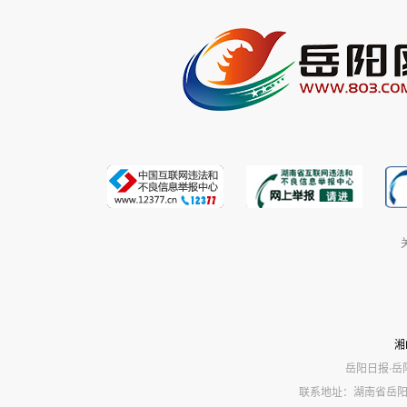
湘
岳阳日报·岳
联系地址：湖南省岳阳市岳