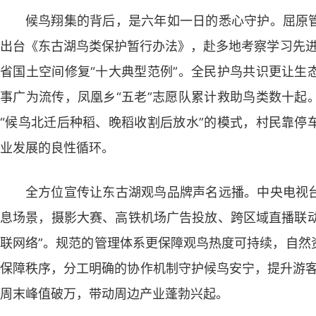
候鸟翔集的背后，是六年如一日的悉心守护。屈原
出台《东古湖鸟类保护暂行办法》，赴多地考察学习先进
省国土空间修复“十大典型范例”。全民护鸟共识更让生
事广为流传，凤凰乡“五老”志愿队累计救助鸟类数十起
“候鸟北迁后种稻、晚稻收割后放水”的模式，村民靠停
业发展的良性循环。
全方位宣传让东古湖观鸟品牌声名远播。中央电视
息场景，摄影大赛、高铁机场广告投放、跨区域直播联动
联网络”。规范的管理体系更保障观鸟热度可持续，自然
保障秩序，分工明确的协作机制守护候鸟安宁，提升游客
周末峰值破万，带动周边产业蓬勃兴起。