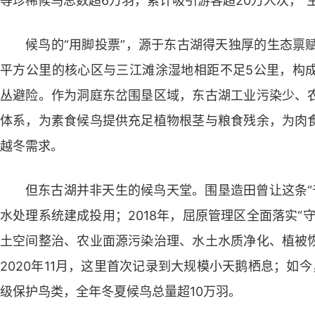
等珍稀候鸟总数超6万羽，累计吸引游客超20万人次，“
候鸟的“用脚投票”，源于东古湖得天独厚的生态禀
平方公里的核心区与三江滩涂湿地相距不足5公里，构
丛避险。作为洞庭东岔围垦区域，东古湖工业污染少、
体系，为素食候鸟提供充足植物根茎与粮食残余，为肉
越冬需求。
但东古湖并非天生的候鸟天堂。围垦造田曾让这条“千
水处理系统建成投用；2018年，屈原管理区全面落实“
土空间整治、农业面源污染治理、水土水质净化、植被
2020年11月，这里首次记录到大规模小天鹅栖息；如
级保护鸟类，全年冬夏候鸟总量超10万羽。