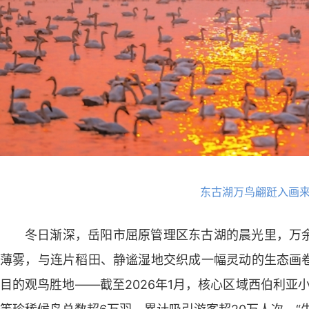
东古湖万鸟翩跹入画
冬日渐深，岳阳市屈原管理区东古湖的晨光里，万
薄雾，与连片稻田、静谧湿地交织成一幅灵动的生态画
目的观鸟胜地——截至2026年1月，核心区域西伯利亚