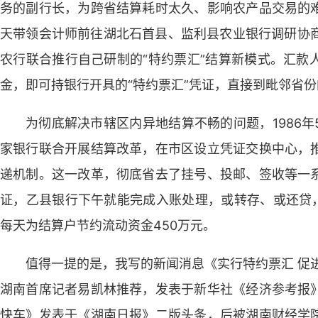
务的副行长，为跨省结算耗时太久、影响农产品交易的
天带领会计师前往湖北石首县、监利县农业银行调研协商
农行联合推行自己研制的“特约票汇”结算新模式。汇款
金，即可持银行开具的“特约票汇”凭证，直接到毗邻省
为彻底解决市辖区内异地结算不畅的问题，1986
家银行联合开展结算改革，在市区设立凭证交换中心，
递机制。这一改革，彻底省去了挂号、投邮、签收等一
证，乙县银行下午就能完成入账处理，或转存、或还贷，
每天为结算户节约流动资金450万元。
值得一提的是，我写的新闻消息《实行特约票汇 促
湖南首席记者易凯林推荐，发表于新华社《经济参考报
快车》发表于《湖南日报》二版头条，后被湖南财经学