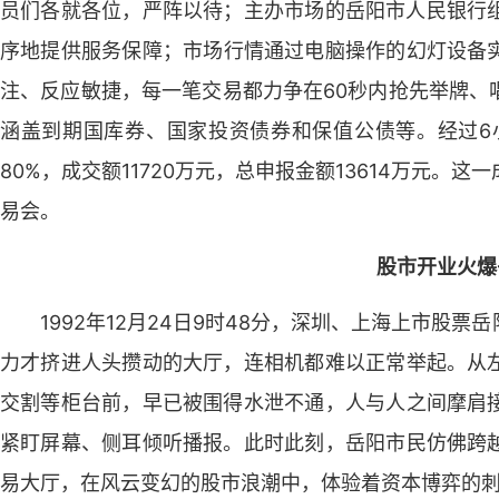
员们各就各位，严阵以待；主办市场的岳阳市人民银行组
序地提供服务保障；市场行情通过电脑操作的幻灯设备
注、反应敏捷，每一笔交易都力争在60秒内抢先举牌、
涵盖到期国库券、国家投资债券和保值公债等。经过6
80%，成交额11720万元，总申报金额13614万元
易会。
股市开业火爆
1992年12月24日9时48分，深圳、上海上市股
力才挤进人头攒动的大厅，连相机都难以正常举起。从
交割等柜台前，早已被围得水泄不通，人与人之间摩肩
紧盯屏幕、侧耳倾听播报。此时此刻，岳阳市民仿佛跨
易大厅，在风云变幻的股市浪潮中，体验着资本博弈的