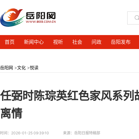
首页
新闻中心
视听
社会
问政
岳阳发布
岳阳网
>
文化
>
悦读
任弼时陈琮英红色家风系列
离情
时间：
2026-01-25 09:39:10
来源：
岳阳日报特稿部