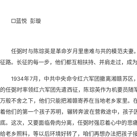
□蓝悦 彭璇
任弼时与陈琮英是革命岁月里患难与共的模范夫妻
征路。长征的每一步，他们都互相扶持、并肩走过，成
1934年7月，中共中央命令红六军团撤离湘赣苏
的任弼时率领红六军团先遣西征，陈琮英作为机要员随
万般不舍之下，他们只能把湘赣寄养在当地老乡家里。在
着他们的第一个孩子苏明，辗转奔波在营救途中，孩子
底。这次，又要面临骨肉分离，任弼时强忍着心中的悲痛
给老乡照料，等以后环境好转了，咱们再想办法把孩子接