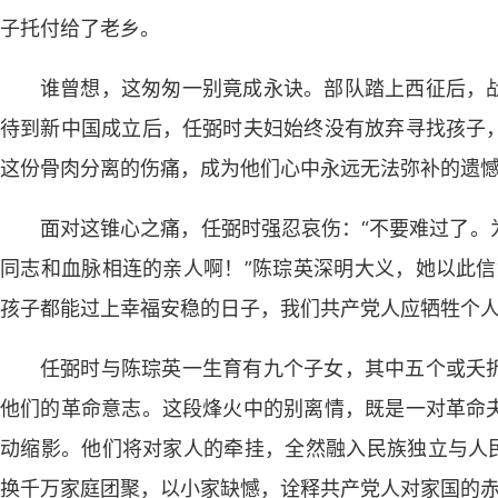
子托付给了老乡。
谁曾想，这匆匆一别竟成永诀。部队踏上西征后，
待到新中国成立后，任弼时夫妇始终没有放弃寻找孩子
这份骨肉分离的伤痛，成为他们心中永远无法弥补的遗
面对这锥心之痛，任弼时强忍哀伤：“不要难过了。
同志和血脉相连的亲人啊！”陈琮英深明大义，她以此信
孩子都能过上幸福安稳的日子，我们共产党人应牺牲个人
任弼时与陈琮英一生育有九个子女，其中五个或夭
他们的革命意志。这段烽火中的别离情，既是一对革命
动缩影。他们将对家人的牵挂，全然融入民族独立与人民
换千万家庭团聚，以小家缺憾，诠释共产党人对家国的