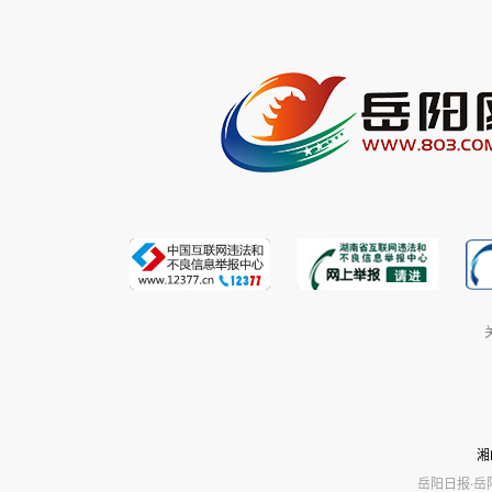
湘
岳阳日报·岳