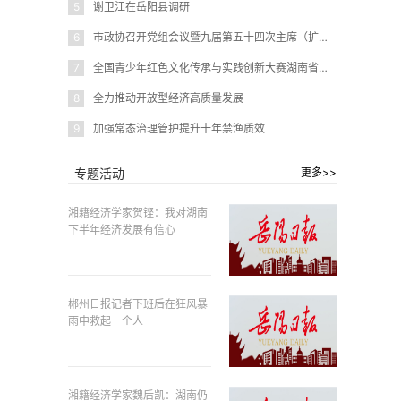
5
谢卫江在岳阳县调研
6
市政协召开党组会议暨九届第五十四次主席（扩大）会议
7
全国青少年红色文化传承与实践创新大赛湖南省赛在岳阳圆满闭幕
8
全力推动开放型经济高质量发展
9
加强常态治理管护提升十年禁渔质效
专题活动
更多>>
湘籍经济学家贺铿：我对湖南
下半年经济发展有信心
郴州日报记者下班后在狂风暴
雨中救起一个人
湘籍经济学家魏后凯：湖南仍