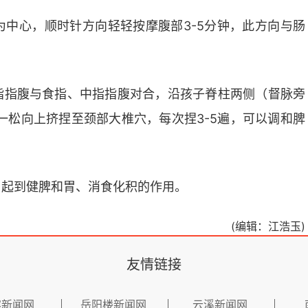
中心，顺时针方向轻轻按摩腹部3-5分钟，此方向与肠
指指腹与食指、中指指腹对合，沿孩子脊柱两侧（督脉旁
一松向上挤捏至颈部大椎穴，每次捏3-5遍，可以调和脾
，起到健脾和胃、消食化积的作用。
(编辑：江浩玉)
友情链接
容新闻网
岳阳楼新闻网
云溪新闻网