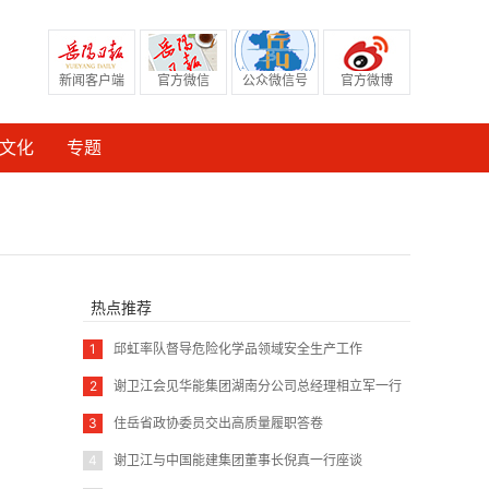
新闻客户端
官方微信
公众微信号
官方微博
文化
专题
热点推荐
1
邱虹率队督导危险化学品领域安全生产工作
2
谢卫江会见华能集团湖南分公司总经理相立军一行
3
住岳省政协委员交出高质量履职答卷
4
谢卫江与中国能建集团董事长倪真一行座谈