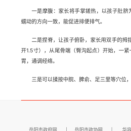
一是摩腹：家长将手掌搓热，以孩子肚脐为
蠕动的方向一致，能促进排便排气。
二是捏脊，让孩子俯卧，家长用双手的拇
开1.5寸），从尾骨端（臀沟起点）开始，一紧
胃，通调经络。
三是可以揉按中脘、脾俞、足三里等穴位
岳阳市政府网
岳阳市政协网
华