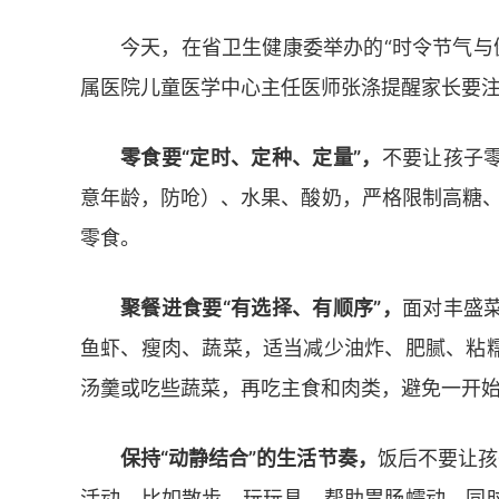
今天，在省卫生健康委举办的“时令节气与
属医院儿童医学中心主任医师张涤提醒家长要
零食要“定时、定种、定量”，
不要让孩子
意年龄，防呛）、水果、酸奶，严格限制高糖、
零食。
聚餐进食要“有选择、有顺序”，
面对丰盛
鱼虾、瘦肉、蔬菜，适当减少油炸、肥腻、粘
汤羹或吃些蔬菜，再吃主食和肉类，避免一开
保持“动静结合”的生活节奏，
饭后不要让孩
活动，比如散步、玩玩具，帮助胃肠蠕动。同