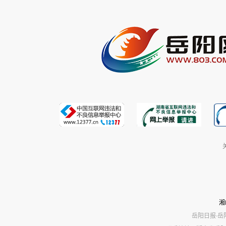
湘
岳阳日报·岳