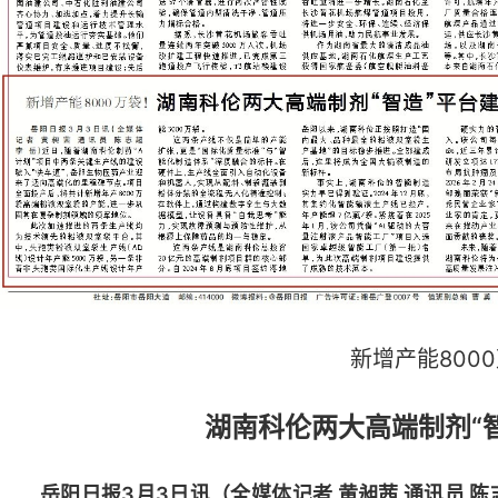
新增产能800
湖南科伦两大高端制剂“
岳阳日报3月3日讯（全媒体记者 黄昶茜 通讯员 陈