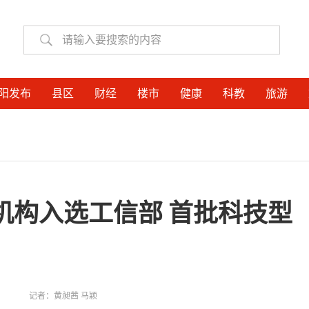
阳发布
县区
财经
楼市
健康
科教
旅游
机构入选工信部 首批科技型
记者：
黄昶茜 马颖