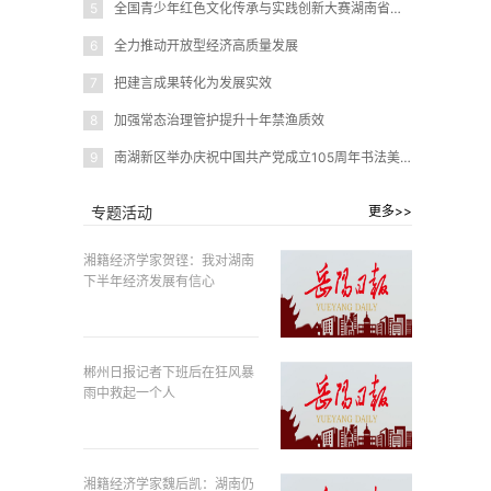
5
全国青少年红色文化传承与实践创新大赛湖南省赛在岳阳圆满闭幕
6
全力推动开放型经济高质量发展
7
把建言成果转化为发展实效
8
加强常态治理管护提升十年禁渔质效
9
南湖新区举办庆祝中国共产党成立105周年书法美术作品展
专题活动
更多>>
湘籍经济学家贺铿：我对湖南
下半年经济发展有信心
郴州日报记者下班后在狂风暴
雨中救起一个人
湘籍经济学家魏后凯：湖南仍