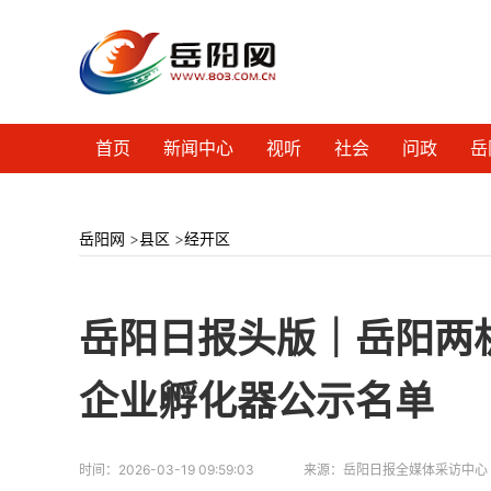
首页
新闻中心
视听
社会
问政
岳
岳阳网
>
县区
>
经开区
岳阳日报头版｜岳阳两
企业孵化器公示名单
时间：
2026-03-19 09:59:03
来源：
岳阳日报全媒体采访中心