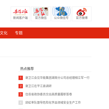
新闻客户端
官方微信
公众微信号
官方微博
文化
专题
热点推荐
1
谢卫江会见华能集团湖南分公司总经理相立军一行
2
谢卫江在平江县调研
3
住岳省政协委员交出高质量履职答卷
4
邱虹率队督导危险化学品领域安全生产工作