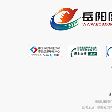
湘
岳阳日报·岳
联系地址：湖南省岳阳市岳