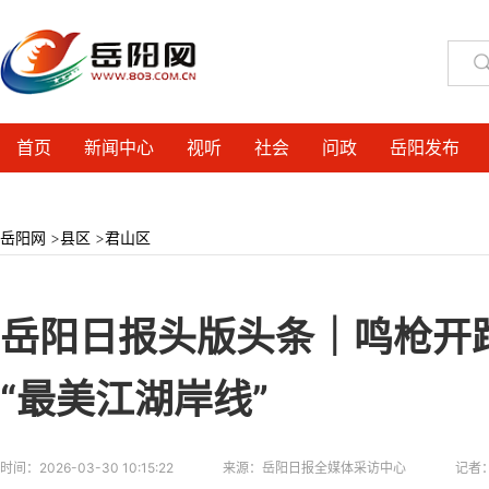
首页
新闻中心
视听
社会
问政
岳阳发布
岳阳网
>
县区
>
君山区
岳阳日报头版头条｜鸣枪开跑
“最美江湖岸线”
时间：
2026-03-30 10:15:22
来源：
岳阳日报全媒体采访中心
记者