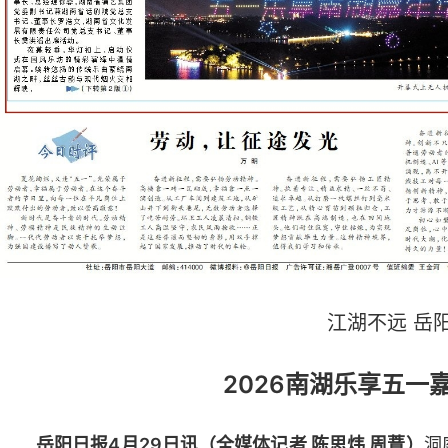
江湖不远 岳
2026南湖乐享五一
岳阳日报4月29日讯（全媒体记者 陈思炜 周薏）
洞