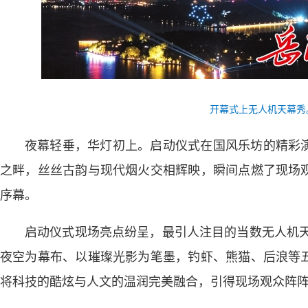
开幕式上无人机天幕秀
夜幕轻垂，华灯初上。启动仪式在国风乐坊的精彩
之畔，丝丝古韵与现代烟火交相辉映，
瞬间点燃了现场
序幕。
启动仪式现场亮点纷呈，最引人注目的当数无人机天
夜空为幕布、以璀璨光影为笔墨，钓虾、熊猫、后浪等
将科技的酷炫与人文的温润完美融合，引得现场观众阵