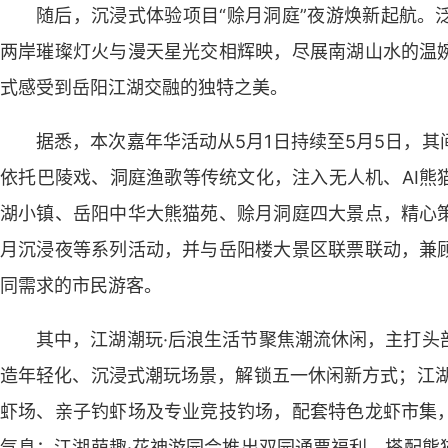
随后，沉浸式体验项目“赊月洞庭”夜游焕新起航。
两岸璀璨灯火与漫天星光交相辉映，尽展南湖山水的温
式感受到岳阳江湖交融的独特之美。
据悉，本次嘉年华活动从5月1日持续至5月5日，
依托巴陵戏、洞庭渔歌等传统文化，注入无人机、AI熊
湖小镇、岳阳中华大熊猫苑、赊月洞庭四大景点，精心
月沉浸夜等系列活动，并与岳阳楼大景区联票联动，兼
同需求的市民游客。
其中，江湖潮玩·后浪生活节聚焦潮流休闲，主打头
造年轻化、沉浸式潮玩场景，解锁五一休闲新方式；江湖
虾场、亲子钓虾场及专业竞技钓场，配套特色龙虾市集
气息；江湖萌趣·花神游园会推出双园通票福利，搭配熊