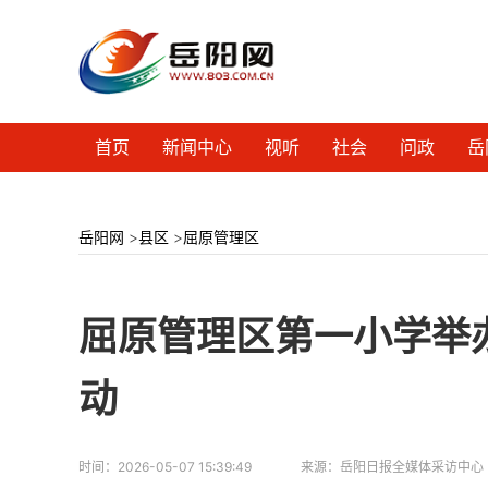
首页
新闻中心
视听
社会
问政
岳
岳阳网
>
县区
>
屈原管理区
屈原管理区第一小学举
动
时间：
2026-05-07 15:39:49
来源：
岳阳日报全媒体采访中心