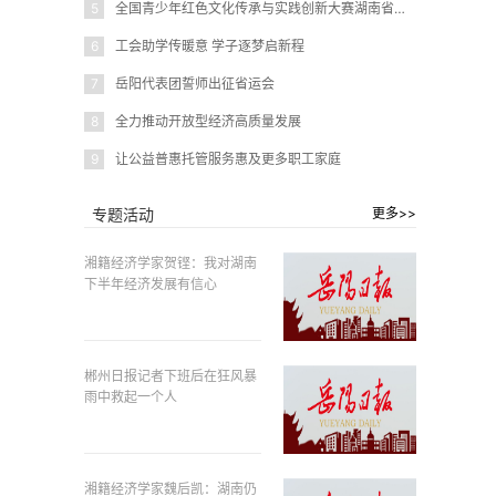
5
全国青少年红色文化传承与实践创新大赛湖南省赛在岳阳圆满闭幕
6
工会助学传暖意 学子逐梦启新程
7
岳阳代表团誓师出征省运会
8
全力推动开放型经济高质量发展
9
让公益普惠托管服务惠及更多职工家庭
专题活动
更多>>
湘籍经济学家贺铿：我对湖南
下半年经济发展有信心
郴州日报记者下班后在狂风暴
雨中救起一个人
湘籍经济学家魏后凯：湖南仍