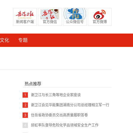
新闻客户端
官方微信
公众微信号
官方微博
文化
专题
热点推荐
1
谢卫江与长三角等地企业家座谈
2
谢卫江会见华能集团湖南分公司总经理相立军一行
3
住岳省政协委员交出高质量履职答卷
4
邱虹率队督导危险化学品领域安全生产工作