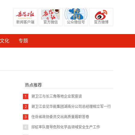
新闻客户端
官方微信
公众微信号
官方微博
文化
专题
热点推荐
1
谢卫江与长三角等地企业家座谈
2
谢卫江会见华能集团湖南分公司总经理相立军一行
3
住岳省政协委员交出高质量履职答卷
4
邱虹率队督导危险化学品领域安全生产工作