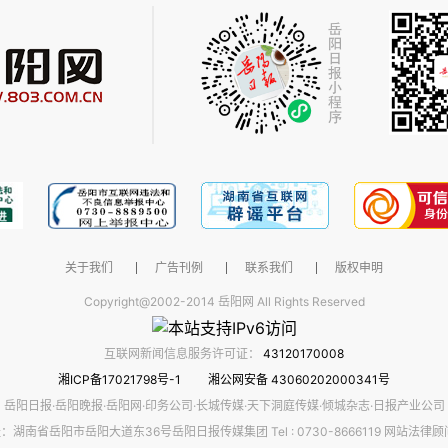
关于我们
广告刊例
联系我们
版权申明
Copyright@2002-2014 岳阳网 All Rights Reserved
互联网新闻信息服务许可证：
43120170008
湘ICP备17021798号-1
湘公网安备 43060202000341号
岳阳日报·岳阳晚报·岳阳网·印务公司·长城传媒·天下洞庭传媒·倾城杂志·日报产业公司
：湖南省岳阳市岳阳大道东36号岳阳日报传媒集团 Tel : 0730-8666119 网站法律顾