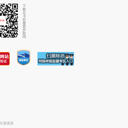
问:袁波浪