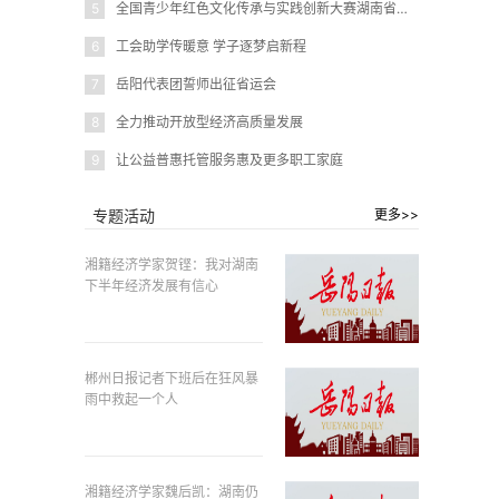
5
全国青少年红色文化传承与实践创新大赛湖南省赛在岳阳圆满闭幕
6
工会助学传暖意 学子逐梦启新程
7
岳阳代表团誓师出征省运会
8
全力推动开放型经济高质量发展
9
让公益普惠托管服务惠及更多职工家庭
专题活动
更多>>
湘籍经济学家贺铿：我对湖南
下半年经济发展有信心
郴州日报记者下班后在狂风暴
雨中救起一个人
湘籍经济学家魏后凯：湖南仍