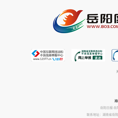
湘
岳阳日报·岳
联系地址：湖南省岳阳市岳