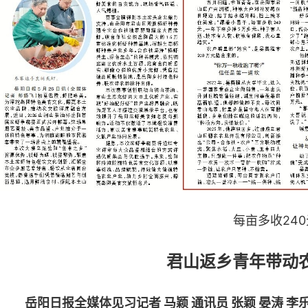
每亩多收24
君山返乡青年带动
岳阳日报全媒体见习记者 马颖 通讯员 张颖 晏涛 李