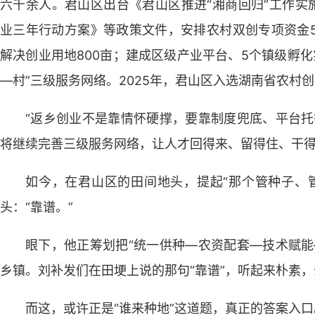
六千余人。君山区出台《君山区推进“湘商回归”工作实施
业三年行动方案》等政策文件，安排农村双创专项资金51
解决创业用地800亩；建成区级产业平台、5个镇级孵化
—村”三级服务网络。2025年，君山区入选湖南省农村
“返乡创业不是靠情怀硬撑，要靠制度兜底、平台托
将继续完善三级服务网络，让人才回得来、留得住、干
如今，在君山区的田间地头，提起“那个管种子、
头：“靠谱。”
眼下，他正筹划把“统一供种—农资配套—技术赋能
乡镇。刘补发们在田埂上说的那句“靠谱”，听起来朴素
而这，或许正是“谁来种地”这道题，真正的答案入口