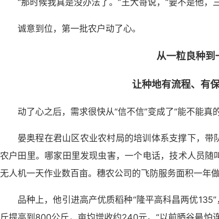
“那时候我真是没办法了。”王大哥说，“要不是他，
诚意到位，第一批农户动了心。
从一粒良种到
让种地有流程、有
动了心之后，需求很快从“信不信”变成了“能不能真
晏奥程在君山区农业农村局的培训体系支撑下，带
农户田里。哪家田里发现虫害，一个电话，技术人员随
无人机一天作业数百亩。穗农公司的飞防服务面积一年做
品种上，他引进高产优质稻种“隆平高科昌两优135
斤提高到800公斤，亩均增收约240元。“以前晒谷最