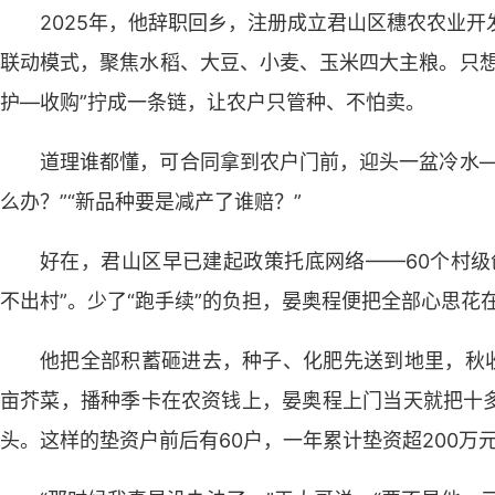
2025年，他辞职回乡，注册成立君山区穗农农业开
联动模式，聚焦水稻、大豆、小麦、玉米四大主粮。只想
护—收购”拧成一条链，让农户只管种、不怕卖。
道理谁都懂，可合同拿到农户门前，迎头一盆冷水—
么办？”“新品种要是减产了谁赔？”
好在，君山区早已建起政策托底网络——60个村级
不出村”。少了“跑手续”的负担，晏奥程便把全部心思花
他把全部积蓄砸进去，种子、化肥先送到地里，秋收
亩芥菜，播种季卡在农资钱上，晏奥程上门当天就把十
头。这样的垫资户前后有60户，一年累计垫资超200万