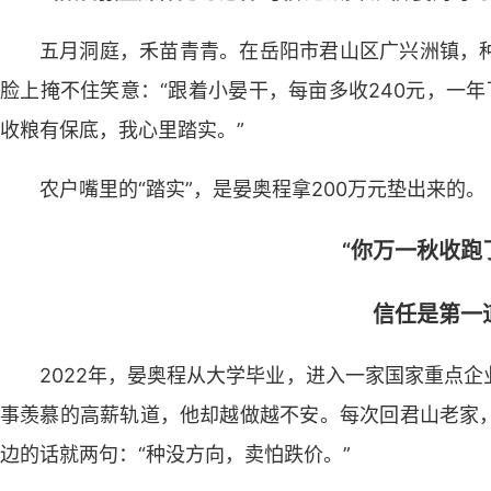
五月洞庭，禾苗青青。在岳阳市君山区广兴洲镇，
脸上掩不住笑意：“跟着小晏干，每亩多收240元，一
收粮有保底，我心里踏实。”
农户嘴里的“踏实”，是晏奥程拿200万元垫出来的。
“你万一秋收跑
信任是第一
2022年，晏奥程从大学毕业，进入一家国家重点
事羡慕的高薪轨道，他却越做越不安。每次回君山老家
边的话就两句：“种没方向，卖怕跌价。”