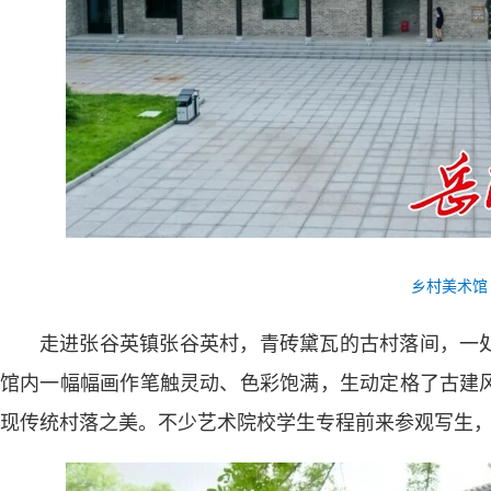
乡村美术馆
走进张谷英镇张谷英村，青砖黛瓦的古村落间，一
馆内一幅幅画作笔触灵动、色彩饱满，生动定格了古建
现传统村落之美。不少艺术院校学生专程前来参观写生