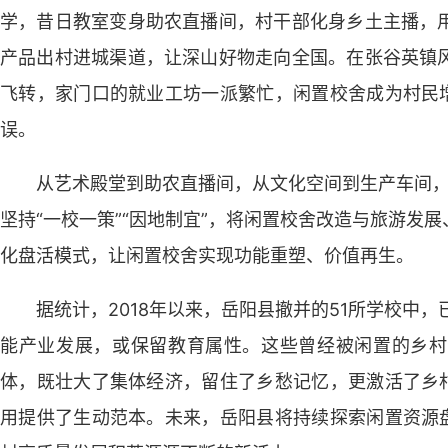
学，昔日教室变身助农直播间，村干部化身乡土主播，
产品出村进城渠道，让深山好物走向全国。在张谷英镇
飞转，家门口的就业工坊一派繁忙，闲置校舍成为村民增
误。
从艺术殿堂到助农直播间，从文化空间到生产车间，岳
坚持“一校一策”“因地制宜”，将闲置校舍改造与旅游发
化盘活模式，让闲置校舍实现功能重塑、价值再生。
据统计，2018年以来，岳阳县撤并的51所学校中
能产业发展，或保留教育属性。这些曾经被闲置的乡村
体，既壮大了集体经济，留住了乡愁记忆，更激活了乡村
用提供了生动范本。未来，岳阳县将持续探索闲置资源盘