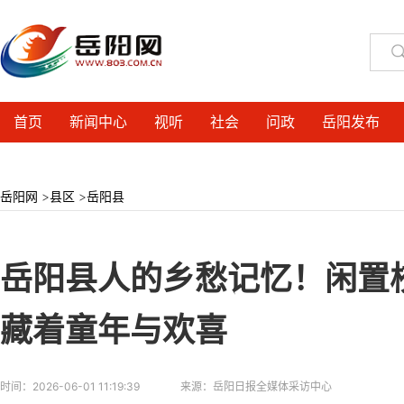
首页
新闻中心
视听
社会
问政
岳阳发布
岳阳网
>
县区
>
岳阳县
岳阳县人的乡愁记忆！闲置校
藏着童年与欢喜
时间：
2026-06-01 11:19:39
来源：
岳阳日报全媒体采访中心