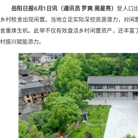
岳阳日报6月1日讯（通讯员 罗爽 周星亮）
受人口
乡村校舍出现闲置。当地立足实际深挖资源潜力，对闲
舍重焕生机。此举不仅有效盘活乡村闲置资产，还丰富
村振兴赋能添力。