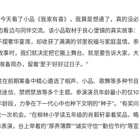
，今天看了小品《我家有喜》，我算是想通了，真的没必
边看边与同伴交流。该小品取材于良心堡镇的真实故事：
不摆奢华宴席，却收获了满满的邻里祝福与家庭温情。参
故事时，我们就决定把它搬上舞台。就是要告诉大家，大
准备简办，留着‘里子’好好过日子。”
馆在前期筹备中精心遴选了相声、小品、歌舞等多种节目
迷信、禁燃禁放等多个主题。参演演员年龄最小的仅10
龄段，力争在下一代心中也种下文明的“种子”。“有奖问
一次机会。”在柳林小学读五年级的肖毅轩拿着奖品，略
演，台上举着的“厚养薄葬”“诚实守信”“勤俭节约”等宣