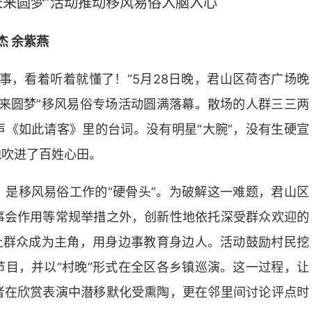
长来圆梦”活动推动移风易俗入脑入心
杰 余紫燕
事，看着听着就懂了！”5月28日晚，君山区荷杏广场晚
来圆梦”移风易俗专场活动圆满落幕。散场的人群三三两
《如此请客》里的台词。没有明星“大腕”，没有生硬宣
地吹进了百姓心田。
是移风易俗工作的“硬骨头”。为破解这一难题，君山区
事会作用等常规举措之外，创新性地依托深受群众欢迎的
让群众成为主角，用身边事教育身边人。活动鼓励村民挖
目，并以“村晚”形式在全区各乡镇巡演。这一过程，让
者在欣赏表演中潜移默化受熏陶，更在邻里间讨论评点时