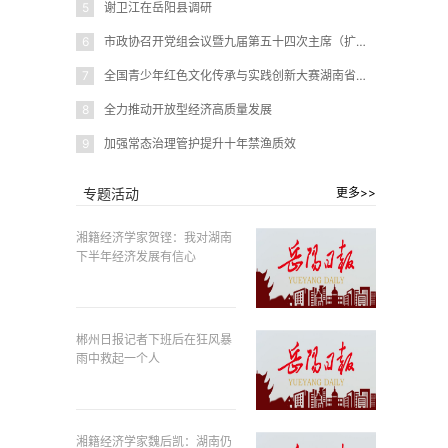
5
谢卫江在岳阳县调研
6
市政协召开党组会议暨九届第五十四次主席（扩大）会议
7
全国青少年红色文化传承与实践创新大赛湖南省赛在岳阳圆满闭幕
8
全力推动开放型经济高质量发展
9
加强常态治理管护提升十年禁渔质效
专题活动
更多>>
湘籍经济学家贺铿：我对湖南
下半年经济发展有信心
郴州日报记者下班后在狂风暴
雨中救起一个人
湘籍经济学家魏后凯：湖南仍