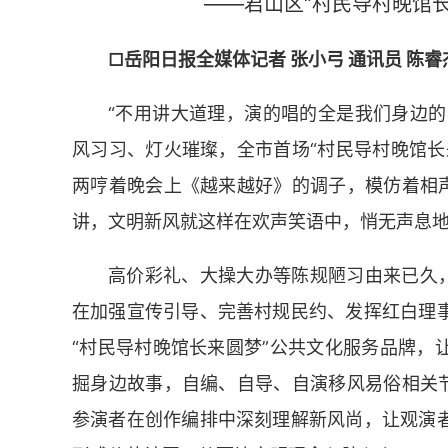
——君山区“村民导村晚馆
□岳阳日报全媒体记者 张小弓 通讯员 陈睿
“不用讲大道理，演的唱的全是我们身边的
风习习、灯火璀璨，全市首场“村民导村晚馆长
两哼着晚会上《越来越好》的调子，模仿着相声
讲，文明新风就这样在欢声笑语中，悄无声息
高价彩礼、大操大办等陈规陋习由来已久，
在加强宣传引导、完善村规民约、发挥红白理
“村民导村晚馆长来圆梦”公共文化服务品牌，
掘身边故事，自编、自导、自演移风易俗相关节
参演者在创作编排中深刻理解新风尚，让观演