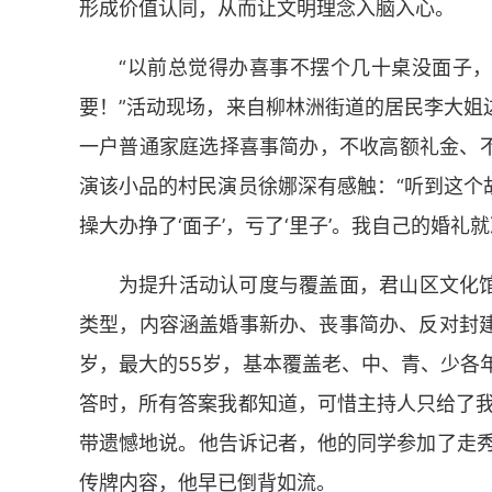
形成价值认同，从而让文明理念入脑入心。
“以前总觉得办喜事不摆个几十桌没面子
要！”活动现场，来自柳林洲街道的居民李大姐
一户普通家庭选择喜事简办，不收高额礼金、
演该小品的村民演员徐娜深有感触：“听到这个
操大办挣了‘面子’，亏了‘里子’。我自己的婚礼就
为提升活动认可度与覆盖面，君山区文化
类型，内容涵盖婚事新办、丧事简办、反对封建
岁，最大的55岁，基本覆盖老、中、青、少各年
答时，所有答案我都知道，可惜主持人只给了我
带遗憾地说。他告诉记者，他的同学参加了走秀表
传牌内容，他早已倒背如流。