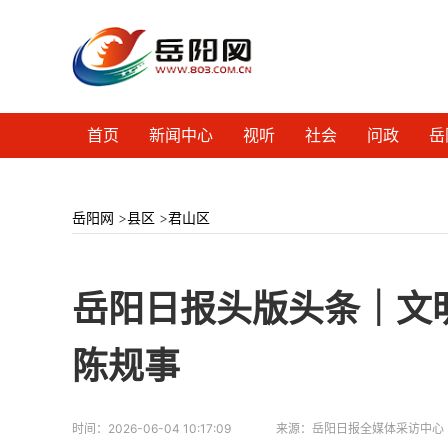
首页
新闻中心
视听
社会
问政
岳
岳阳网
>
县区
>
君山区
岳阳日报头版头条｜文明
陈规事
时间：
2026-06-04 10:17:09
来源：
岳阳日报全媒体采访中心