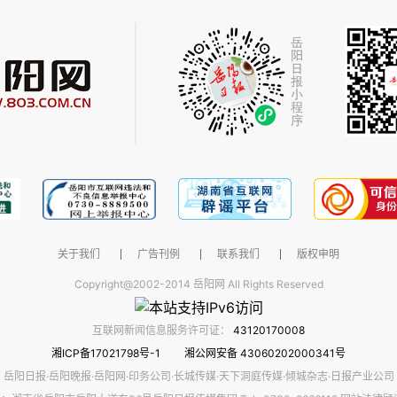
关于我们
广告刊例
联系我们
版权申明
Copyright@2002-2014 岳阳网 All Rights Reserved
互联网新闻信息服务许可证：
43120170008
湘ICP备17021798号-1
湘公网安备 43060202000341号
岳阳日报·岳阳晚报·岳阳网·印务公司·长城传媒·天下洞庭传媒·倾城杂志·日报产业公司