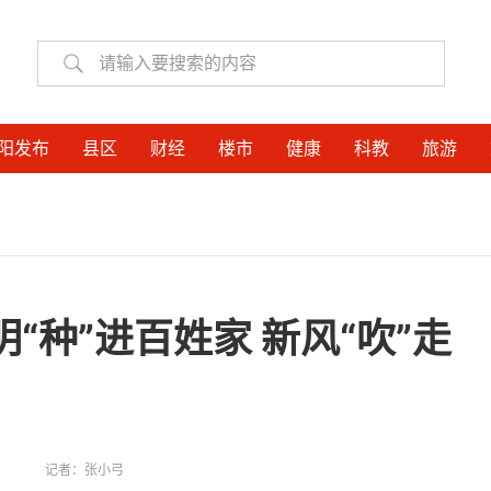
阳发布
县区
财经
楼市
健康
科教
旅游
“种”进百姓家 新风“吹”走
记者：
张小弓