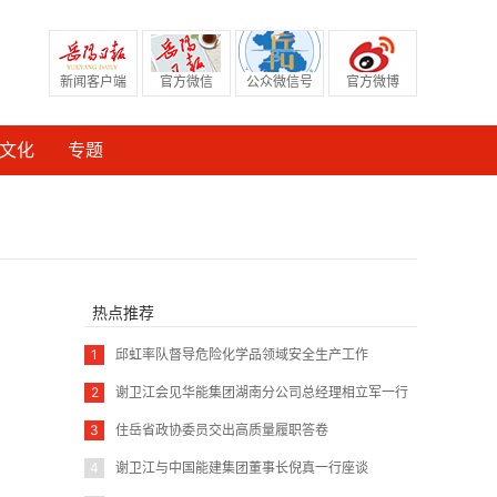
新闻客户端
官方微信
公众微信号
官方微博
文化
专题
热点推荐
1
邱虹率队督导危险化学品领域安全生产工作
2
谢卫江会见华能集团湖南分公司总经理相立军一行
3
住岳省政协委员交出高质量履职答卷
4
谢卫江与中国能建集团董事长倪真一行座谈