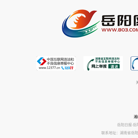
湘
岳阳日报·岳
联系地址：湖南省岳阳市岳