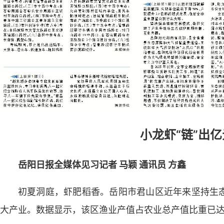
小龙虾“链”出
岳阳日报全媒体见习记者 马颖 通讯员 方鑫
初夏洞庭，虾肥稻香。岳阳市君山区近年来坚持生
大产业。数据显示，该区渔业产值占农业总产值比重已达5