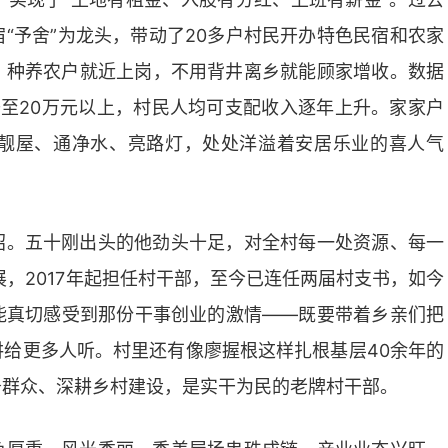
“予舍”为龙头，带动了20多户村民开办特色民宿和农家
、种养农户就近上岗，不用背井离乡就能顾家增收。数据
至20万元以上，村民人均可支配收入逐年上升。家家户
靓屋、通净水、亮路灯，处处洋溢着安居乐业的喜人气
绍。五十刚出头的他劲头十足，对全村每一处资源、每一
展，2017年起担任村干部，至今已连任两届村支书，如今
能真切感受到那份干事创业的激情——既要带着乡亲们把
给更多人听。村里还有像廖握根这样扎根基层40余年的
务群众、深耕乡村建设，是实干为民的老牌村干部。