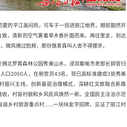
初夏的平江虽闷热，可车子一拐进丽江地界，眼前豁然开
有致，清新的空气裹着草木香扑面而来。再往里走，到达
淌，微风拂过脸颊，那份惬意真叫人舍不得挪步。
坐拥北罗霄森林公园秀美山水，浸润着喻杰老部长辞官归
人口2050人，在册党员43名，现已高标准建成3处秀美
村振兴主线，创新基层治理模式，深耕红文旅融合新路
增收，村容村貌和乡风民风焕然一新。全国民主法治示范
省级乡村旅游重点村……一块块金字招牌，见证了丽江村