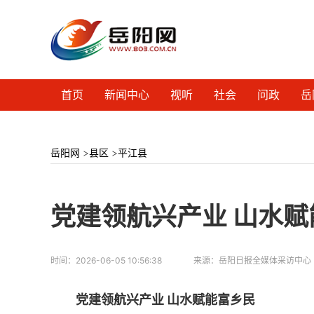
首页
新闻中心
视听
社会
问政
岳
岳阳网
>
县区
>
平江县
党建领航兴产业 山水赋
时间：
2026-06-05 10:56:38
来源：
岳阳日报全媒体采访中心
党建领航兴产业 山水赋能富乡民