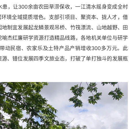
患，让300余亩农田旱涝保收，一江清水摇身变成全村
居环境全域提质增色。支部引项目、聚资本、拢人才，借
因地制宜发展起龙鳞景观吊桥、竹筏漂流、山地越野、田
挖喻杰红廉研学资源打造精品线路，各地机关单位与研学
带动民宿、农家乐及土特产品产销增收300多万元。此
资源、错位发展四季文旅业态，打破了单打独斗的发展瓶