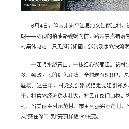
6月4日，笔者走进平江县加义镇丽江村。
朗——宽阔的柏油路蜿蜒向前，路旁景点错落
村集体电站，只见风景如画，潺潺溪水欢快流
一江碧水绕青山，一抹红心兴丽江。该村
乡、勤政为民的红色底蕴。全村现有531户、总
屋场。这些年，村党支部紧紧锚定党建引领乡
子，村集体经济稳步壮大，村民在家门口稳定
村、省美丽乡村示范村、市乡村振兴示范村、
从“藏在深闺”到“亮丽样板”的蜕变。