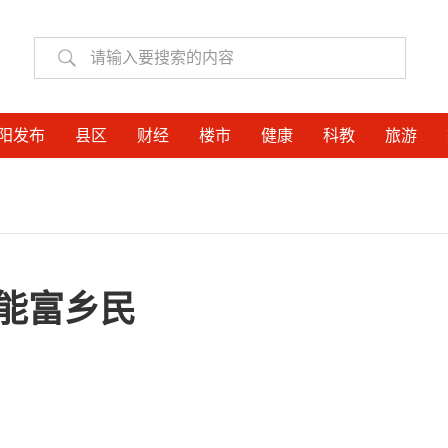
阳发布
县区
财经
楼市
健康
科教
旅游
能富乡民