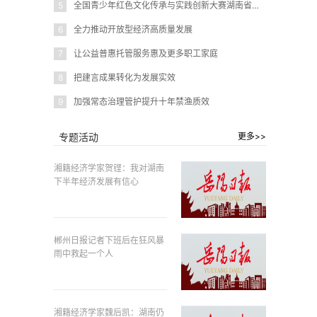
5
全国青少年红色文化传承与实践创新大赛湖南省赛在岳阳圆满闭幕
6
全力推动开放型经济高质量发展
7
让公益普惠托管服务惠及更多职工家庭
8
把建言成果转化为发展实效
9
加强常态治理管护提升十年禁渔质效
专题活动
更多>>
湘籍经济学家贺铿：我对湖南
下半年经济发展有信心
郴州日报记者下班后在狂风暴
雨中救起一个人
湘籍经济学家魏后凯：湖南仍