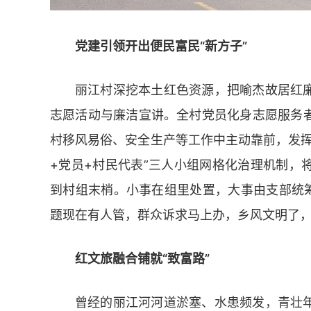
党建引领开出便民富民“新方子”
丽江村深挖本土红色资源，把喻杰故居红
志愿活动与廉洁宣讲。全村党员化身志愿服务
村移风易俗、安全生产等工作中主动靠前，发挥
+党员+村民代表”三人小组网格化治理机制，
到村组末梢。小事在组里处置，大事由支部统筹
题现在有人管，群众诉求马上办，乡风文明了
红文旅融合铺就“致富路”
曾经的丽江河河道淤塞、水患频发，青壮