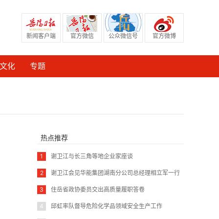
新闻客户端
官方微信
公众微信号
官方微博
文化
专题
热点推荐
1
谢卫江与长三角等地企业家座谈
2
谢卫江会见华能集团湖南分公司总经理相立军一行
3
住岳省政协委员交出高质量履职答卷
4
邱虹率队督导危险化学品领域安全生产工作