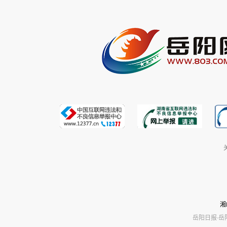
湘
岳阳日报·岳