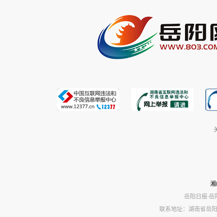
湘
岳阳日报·岳
联系地址：湖南省岳阳市岳