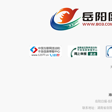
湘
岳阳日报·岳
联系地址：湖南省岳阳市岳