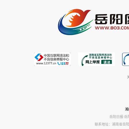
湘
岳阳日报·岳
联系地址：湖南省岳阳市岳