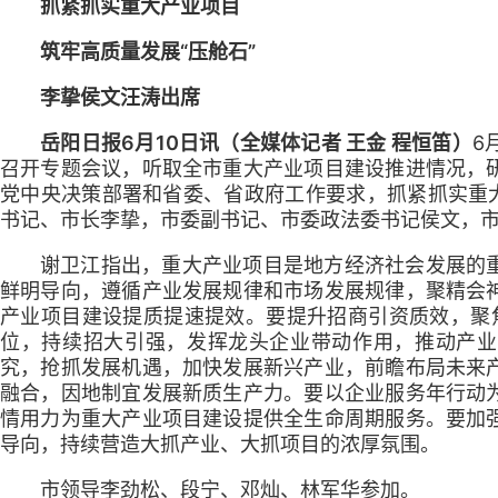
抓紧抓实重大产业项目
筑牢高质量发展“压舱石”
李挚侯文汪涛出席
岳阳日报6月10日讯（全媒体记者 王金 程恒笛）
6
召开专题会议，听取全市重大产业项目建设推进情况，
党中央决策部署和省委、省政府工作要求，抓紧抓实重大
书记、市长李挚，市委副书记、市委政法委书记侯文，
谢卫江指出，重大产业项目是地方经济社会发展的
鲜明导向，遵循产业发展规律和市场发展规律，聚精会
产业项目建设提质提速提效。要提升招商引资质效，聚焦“
位，持续招大引强，发挥龙头企业带动作用，推动产业
究，抢抓发展机遇，加快发展新兴产业，前瞻布局未来
融合，因地制宜发展新质生产力。要以企业服务年行动
情用力为重大产业项目建设提供全生命周期服务。要加
导向，持续营造大抓产业、大抓项目的浓厚氛围。
市领导李劲松、段宁、邓灿、林军华参加。