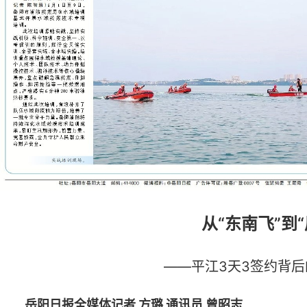
从“东南飞”到
——平江3天3签约背后
岳阳日报全媒体记者 方璐
通讯员 曾昭志