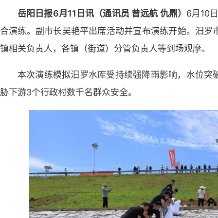
岳阳日报6月11日讯（通讯员 曾远航 仇鼎）
6月10
合演练。副市长吴艳平出席活动并宣布演练开始。汨罗
镇相关负责人，各镇（街道）分管负责人等到场观摩。
本次演练模拟汨罗水库受持续强降雨影响，水位突
胁下游3个行政村数千名群众安全。