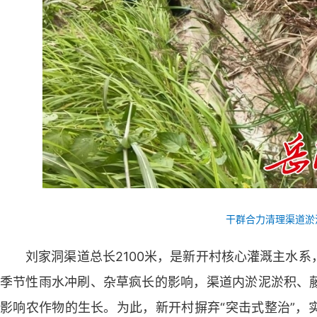
干群合力清理渠道淤
刘家洞渠道总长2100米，是新开村核心灌溉主水系，
季节性雨水冲刷、杂草疯长的影响，渠道内淤泥淤积、
影响农作物的生长。为此，新开村摒弃“突击式整治”，