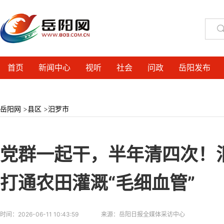
首页
新闻中心
视听
社会
问政
岳阳发布
岳阳网
>
县区
>
汨罗市
党群一起干，半年清四次！
打通农田灌溉“毛细血管”
时间：
2026-06-11 10:43:59
来源：
岳阳日报全媒体采访中心