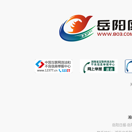
湘
岳阳日报·岳