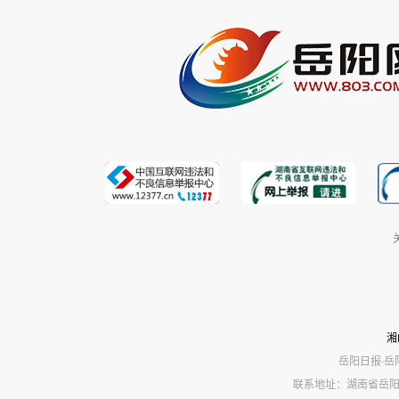
湘
岳阳日报·岳
联系地址：湖南省岳阳市岳