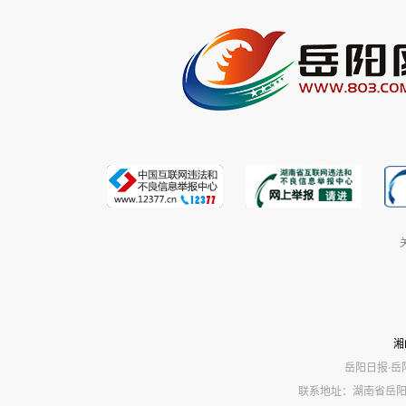
湘
岳阳日报·岳
联系地址：湖南省岳阳市岳