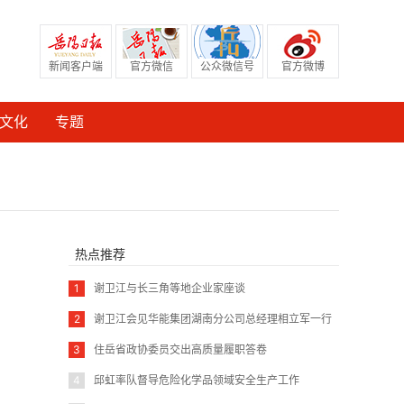
新闻客户端
官方微信
公众微信号
官方微博
文化
专题
热点推荐
1
谢卫江与长三角等地企业家座谈
2
谢卫江会见华能集团湖南分公司总经理相立军一行
3
住岳省政协委员交出高质量履职答卷
4
邱虹率队督导危险化学品领域安全生产工作