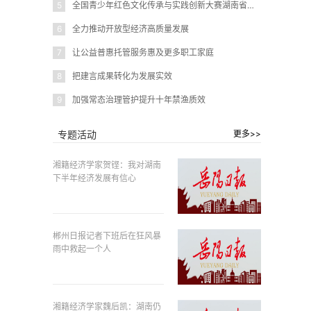
5
全国青少年红色文化传承与实践创新大赛湖南省赛在岳阳圆满闭幕
6
全力推动开放型经济高质量发展
7
让公益普惠托管服务惠及更多职工家庭
8
把建言成果转化为发展实效
9
加强常态治理管护提升十年禁渔质效
专题活动
更多>>
湘籍经济学家贺铿：我对湖南
下半年经济发展有信心
郴州日报记者下班后在狂风暴
雨中救起一个人
湘籍经济学家魏后凯：湖南仍